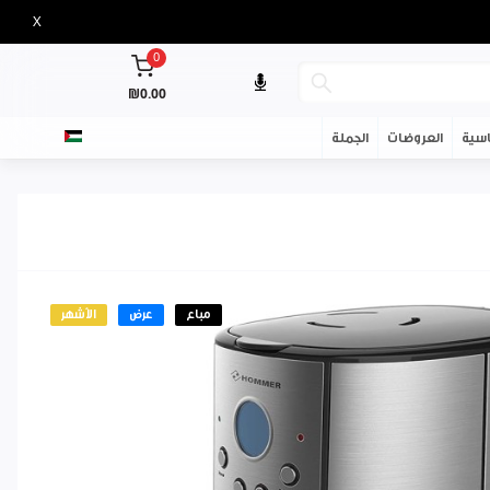
X
0
₪0.00
سية
العروضات
الجملة
مباع
عرض
الأشهر