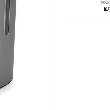
₪280
₪