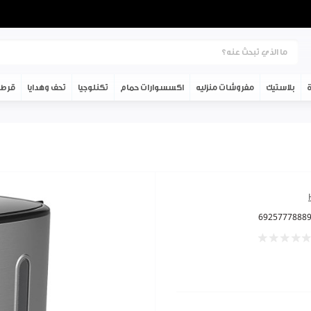
ة
بلاستيك
مفروشات منزليه
اكسسوارات حمام
تكنلوجيا
تحف وهدايا
قرطا
6925777888