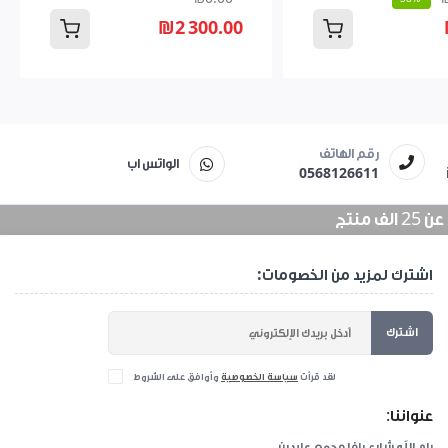
₪2 300.00
رقم الهاتف
الواتس اب
0568126611
منتج
اشترك لمزيد من الخصومات:
اشترك
لقد قرأت
سياسة الخصوصية
وأوافق على الشروط
عنواننا:
رام الله شارع يافا مجمع عابدين