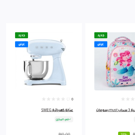
جديد
جديد
عرض
عرض
0
رسومات
عجّانة كهربائية SMEG
في المخزن
₪0.00
-38%