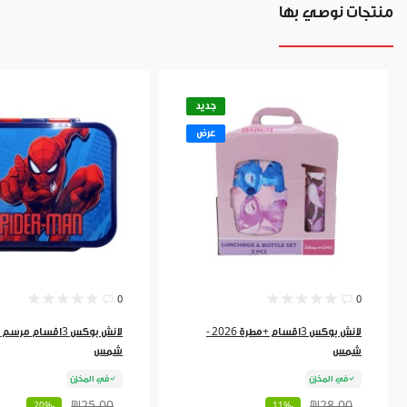
منتجات نوصي بها
جديد
عرض
0
0
لانش بوكس 3اقسام +مطرة 2026 -
شمس
شمس
في المخزن
في المخزن
₪25.00
₪28.00
-20%
-11%