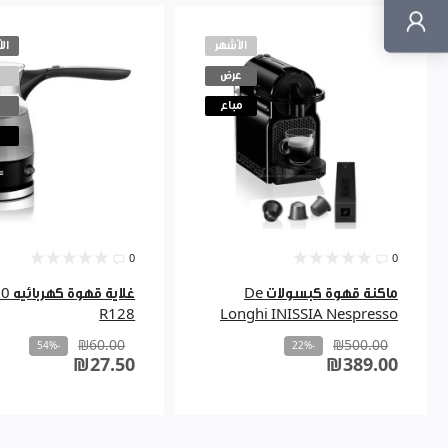
الأشهر
ال
عرض
مباع
0
0
ماكنة قهوة كبسولات De
R128
Longhi INISSIA Nespresso
₪60.00
₪500.00
-54%
-22%
₪27.50
₪389.00