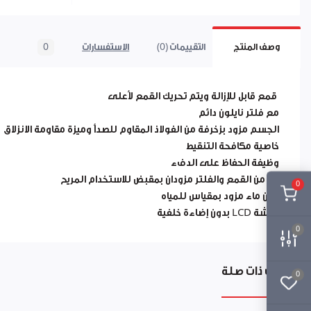
وصف المنتج
التقييمات (0)
الاستفسارات
0
قمع قابل للإزالة ويتم تحريك القمع لأعلى
مع فلتر نايلون دائم
الجسم مزود بزخرفة من الفولاذ المقاوم للصدأ وميزة مقاومة الانزلاق
خاصية مكافحة التنقيط
وظيفة الحفاظ على الدفء
كل من القمع والفلتر مزودان بمقبض للاستخدام المريح
0
خزان ماء مزود بمقياس للمياه
شاشة LCD بدون إضاءة خلفية
0
منتجات ذات صلة
0