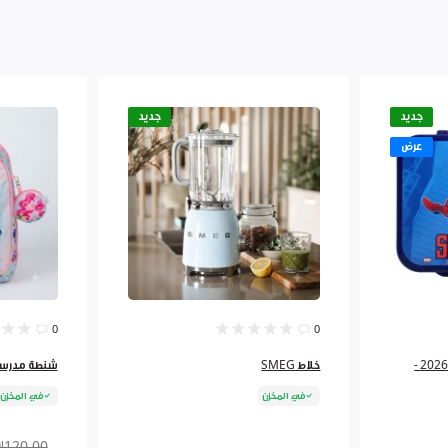
جديد
جديد
عرض
0
0
لانش بوكس 3اقسام مرسم 2026 -
خلاط SMEG
شنطة مدرسية 3 سحاب must 
في المخزن
في المخزن
₪120.00