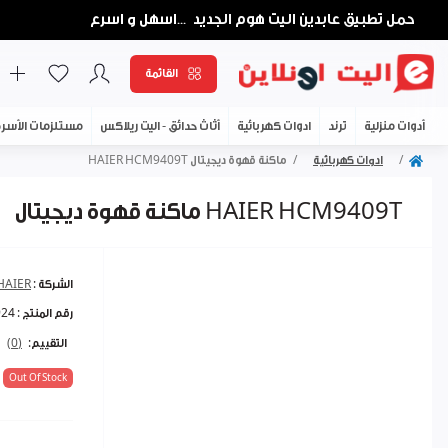
حمل تطبيق عابدين اليت هوم الجديد
اسهل و اسرع
...
القائمة
أدوات منزلية
ترند
ادوات كهربائية
أثاث حدائق - اليت ريلاكس
مستلزمات الأسر
ادوات كهربائية
ماكنة قهوة ديجيتال HAIER HCM9409T
ماكنة قهوة ديجيتال HAIER HCM9409T
الشركة :
HAIER
رقم المنتج :
924
التقييم:
(0)
Out Of Stock