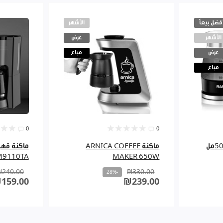
أفضل بيعاً
الأشهر
الأشهر
عرض
عرض
مباع
مباع
0
0
غلاية قهوة كهربائيه 500مل
ماكنة ARNICA COFFEE
9110TA
MAKER 650W
₪240.00
₪330.00
-28%
159.00
₪239.00