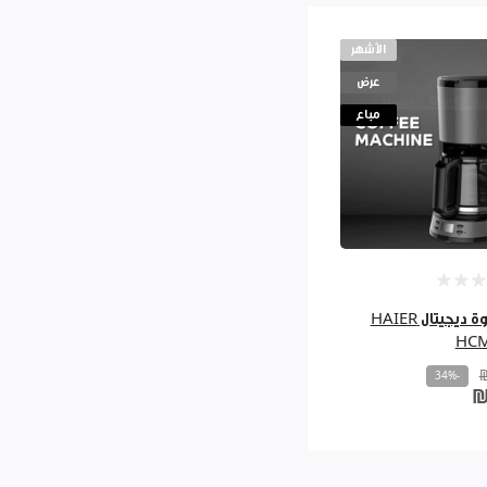
الأشهر
عرض
مباع
ماكنة قهوة ديجيتال HAIER
HCM
-34%
₪