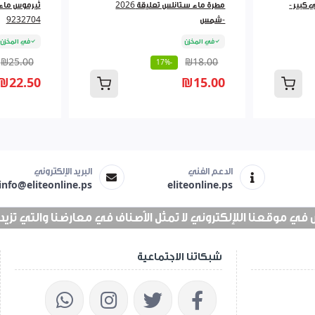
 كبير -
مطرة ماء ستانلس تعليقة 2026
-شمس
9232704
في المخزن
في المخزن
₪25.00
₪18.00
-17%
₪22.50
₪15.00
الدعم الفني
البريد الإلكتروني
info@eliteonline.ps
eliteonline.ps
 موقعنا اللإلكتروني لا تمثل الأصناف في معارضنا والتي تزيد عن 25 الف 
شبكاتنا الاجتماعية