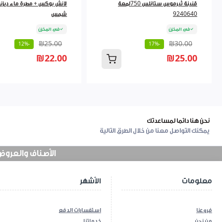
قنينة ثيرموس ستانلس 750لمعة
لانش بوكس + مطرة ماء ديزني
9240640
شمس
في المخزن
في المخزن
₪25.00
₪30.00
-12%
-17%
₪22.00
₪25.00
نحن هنا دائما لمساعدتك
يمكنك التواصل معنا من خلال الطرق التالية
الأصناف والعروض في
معلومات
الأشهر
فروعنا
استفسارات الدفع
من نحن
خدماتنا