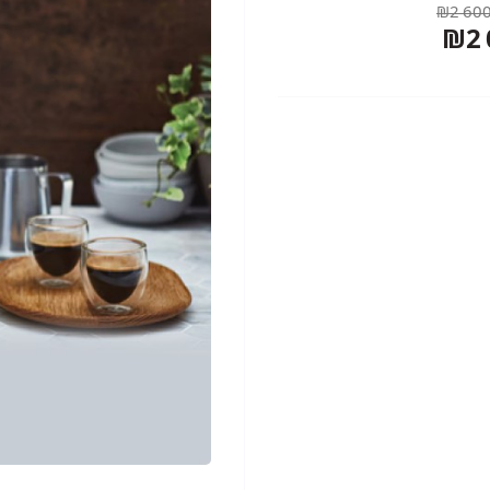
₪2 600
₪2 