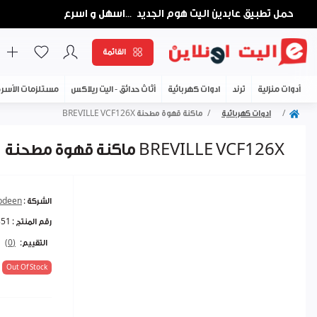
حمل تطبيق عابدين اليت هوم الجديد
اسهل و اسرع
...
القائمة
أدوات منزلية
ترند
ادوات كهربائية
أثاث حدائق - اليت ريلاكس
مستلزمات الأسر
ادوات كهربائية
ماكنة قهوة مطحنة BREVILLE VCF126X
ماكنة قهوة مطحنة BREVILLE VCF126X
الشركة :
abdeen
رقم المنتج :
351
التقييم:
(0)
Out Of Stock