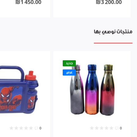
₪1 450.00
₪3 200.00
منتجات نوصي بها
جديد
عرض
0
0