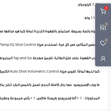
7.75 كيلوجرام
0
1100 واط
0
قهوة رائعة بسيطة: استمتع بالقهوة اللذيذة تمامًا كما هو مذاقها ف
0
التحضير المثالي في كل مرة: تستخدم ميزة Temp IQ Shot Control نظامًا ثلاثي الاتجاهات لتنظيم وتثبيت تدفق المياه ودرجة الحرارة، للحصول على قهوة ذات مذاق رائع باستمرار
حبوب القهوة على متن الطائرة: تضمن مطحنة Tap and Go المخروطية المدمجة مع 30 إعدادًا قابلًا للتعديل طحن الحبوب طازجة دائمًا في رأس المجموعة بحجم 58 مم لأقصى قدر من النكهة
كما تحبها تمامًا: تقيس ميزة Auto Shot Volumetric Control الكمية المناسبة من الماء اللازمة لجرعة واحدة أو جرعتين من الإسبريسو؛ يتيح لك زر اللقطة اليدوية التحكم في الأمر
ما وراء الإسبريسو: عصا بخار كاملة الحجم تعمل باللمس البارد تنتج بخا
المحتويات - 1 × آلة إسبريسو باريستا ماكس، 1 × رأس مجموعة ومقبض 58 مم، 1 × مكبس، 1 × إبريق حليب 460 مل، 2 سلة فلتر ذات جدار واحد، 1 × دبوس تنظيف، 1 × فرشاة طحن