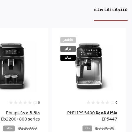
منتجات ذات صلة
الأشهر
عرض
مباع
0
0
ماكنة قهوة PHILIPS 5400
ماكنة طحن Philips
Eb2200+800 series
EP5447
₪2 200.00
₪3 500.00
-34%
-9%