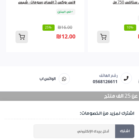
ثيرموس ماء ستانلس 750 مل
لانس بوكس 3 اقسام رسومات - شمس
في المخزن
₪16.00
-25%
-10%
₪12.00
رقم الهاتف
الواتس اب
0568126611
منتج
اشترك لمزيد من الخصومات:
اشترك