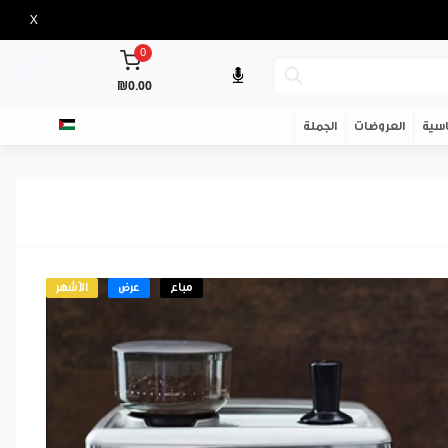
X
0
₪0.00
سية
العروضات
الجملة
مباع
عرض
الأشهر