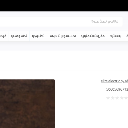
ة
بلاستيك
مفروشات منزليه
اكسسوارات حمام
تكنلوجيا
تحف وهدايا
قرطا
elite electric by 
5060569671