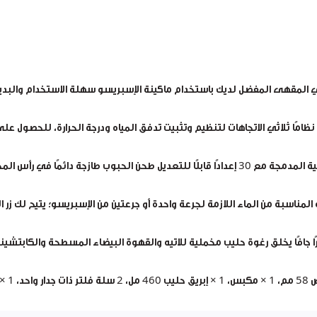
ي المقهى المفضل لديك باستخدام ماكينة الإسبريسو سهلة الاستخدام والبديهي
رًا جافًا يخلق رغوة حليب مخملية للاتيه والقهوة البيضاء المسطحة والكابتشين