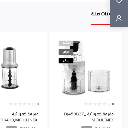
منتجات ذات صلة
الأشهر
عرض
مباع
0
0
مفرمة كهربائية ,DJ450B27,
مفرمة كهربائية
,AT718A10,MOULINEX
MOULINEX