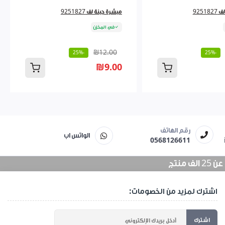
9251
مبشرة جبنة لف 9251827
في المخزن
₪12.00
-25%
-25%
₪9.00
رقم الهاتف
الواتس اب
0568126611
منتج
اشترك لمزيد من الخصومات:
اشترك