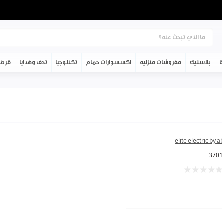
ة
بلاستيك
مفروشات منزليه
اكسسوارات حمام
تكنلوجيا
تحف وهدايا
قرطا
elite electric by 
370