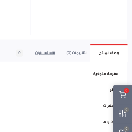
وصف المنتج
التقييمات (0)
الاستفسارات
0
مفرمة ملوخية
3 لتر
0
4 شفرات
0
500 واط
0