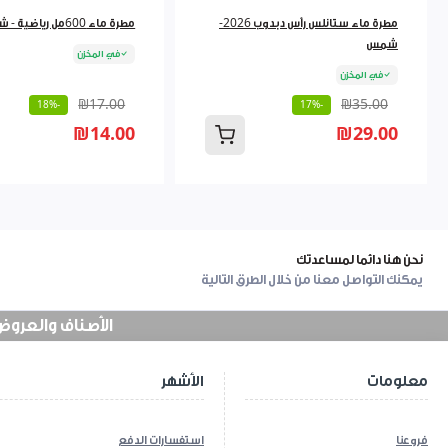
مطرة ماء ستانلس رأس دبدوب 2026-
مطرة ماء 600مل رياضية - شمس
شمس
في المخزن
في المخزن
₪17.00
₪35.00
-18%
-17%
₪14.00
₪29.00
نحن هنا دائما لمساعدتك
يمكنك التواصل معنا من خلال الطرق التالية
الأصناف والعروض في
معلومات
الأشهر
فروعنا
استفسارات الدفع