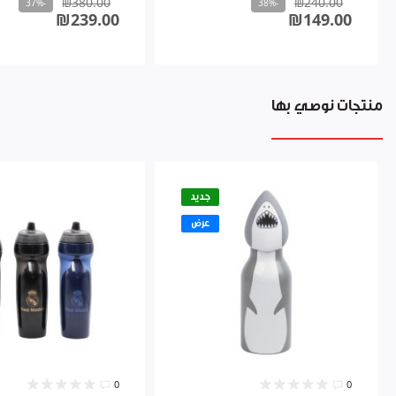
₪380.00
₪240.00
-37%
-38%
₪239.00
₪149.00
منتجات نوصي بها
جديد
عرض
0
0