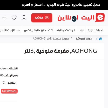
حمل تطبيق عابدين اليت هوم الجديد
اسهل و اسرع
...
القائمة
أدوات منزلية
ترند
ادوات كهربائية
أثاث حدائق - اليت ريلاكس
مستلزمات الأسر
ادوات كهربائية
مفرمة ملوخية ,3لتر ,AOHONG
مفرمة ملوخية ,3لتر ,AOHONG
الشركة :
abdeen
رقم المنتج :
100
التقييم:
(0)
Out Of Stock