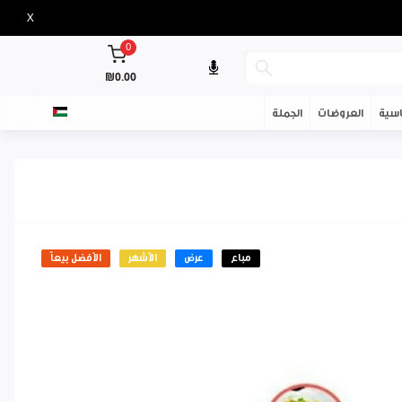
X
0
₪0.00
سية
العروضات
الجملة
مباع
عرض
الأشهر
الأفضل بيعاً