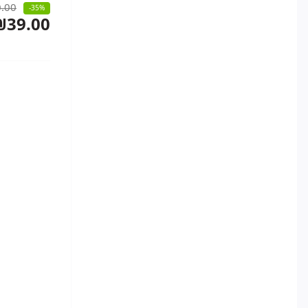
.00
-35%
₪39.00