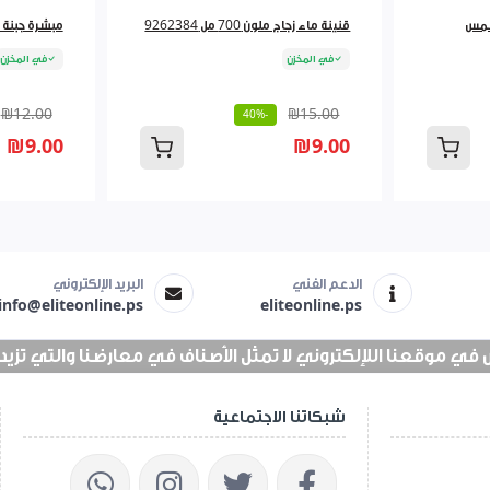
قنينة ماء زجاج ملون 700 مل 9262384
مبشرة جبنة لف 827
في المخزن
في المخزن
₪12.00
₪15.00
-40%
₪9.00
₪9.00
الدعم الفني
البريد الإلكتروني
info@eliteonline.ps
eliteonline.ps
 موقعنا اللإلكتروني لا تمثل الأصناف في معارضنا والتي تزيد عن 25 الف 
شبكاتنا الاجتماعية