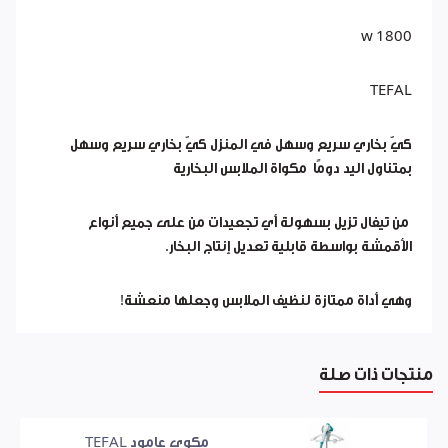
1800 w
TEFAL
كيّ بخاري سريع وسهل في المنزل كيّ بخاري سريع وسهل
بمتناول اليد دومًا مكواة الملابس البخارية
من تيفال تزيل بسهولة أي تجعيدات من على جميع أنواع
الأقمشة بواسطة قابلية تعديل إنتاج البخار.
وهي أداة ممتازة لنظيف الملابس وجعلها منعشة!
منتجات ذات صلة
مكوى عامود TEFAL