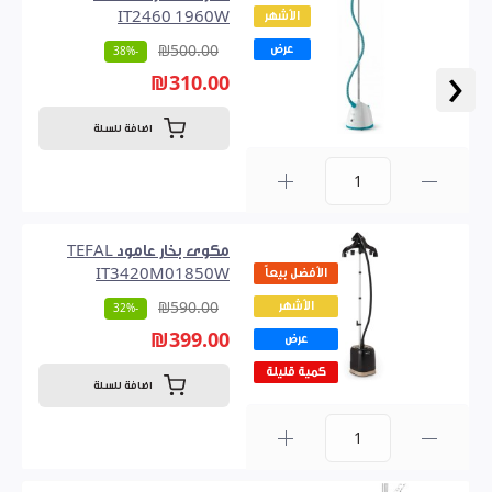
الأشهر
IT2460 1960W
عرض
₪500.00
-38%
‹
₪310.00
اضافة للسلة
0
مكوى بخار عامود TEFAL
الأفضل بيعاً
IT3420M01850W
الأشهر
₪590.00
-32%
₪399.00
عرض
كمية قليلة
اضافة للسلة
0