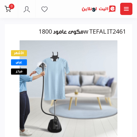
0
مكوى عامود 1800w TEFAL IT2461
الأشهر
عرض
مباع