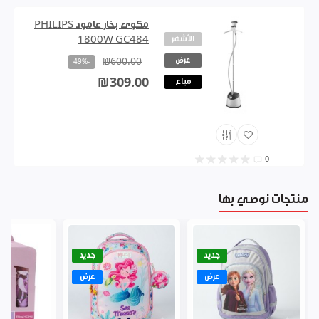
مكوى بخار عامود PHILIPS
الأشهر
1800W GC484
عرض
₪600.00
-49%
₪309.00
مباع
0
منتجات نوصي بها
جديد
جديد
عرض
عرض