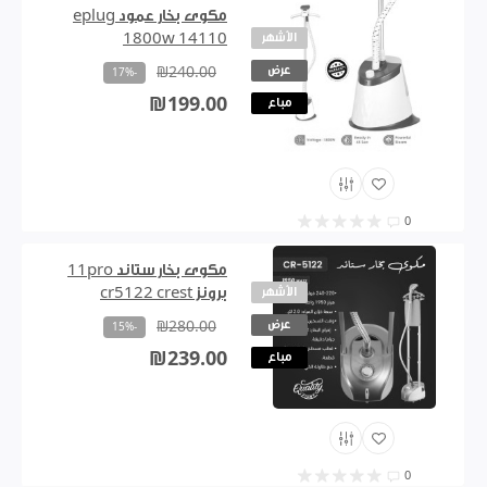
مكوى بخار عمود eplug
الأشهر
1800w 14110
عرض
₪240.00
-17%
₪199.00
مباع
0
مكوى بخار ستاند 11pro
الأشهر
برونز cr5122 crest
عرض
₪280.00
-15%
₪239.00
مباع
0