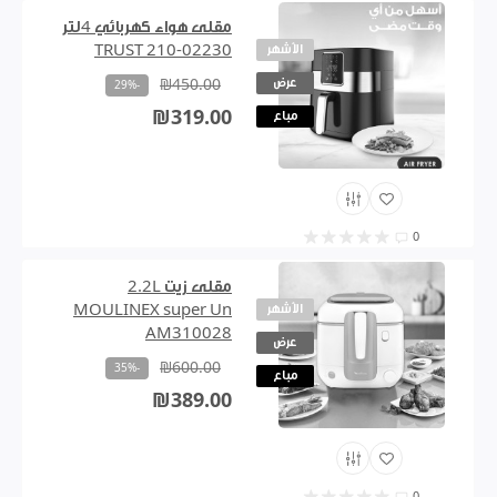
مقلى هواء كهربائي 4لتر
الأشهر
TRUST 210-02230
عرض
₪450.00
-29%
₪319.00
مباع
0
مقلى زيت 2.2L
الأشهر
MOULINEX super Un
AM310028
عرض
₪600.00
-35%
مباع
₪389.00