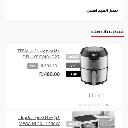
تجعل الطبخ اسهل
منتجات ذات صلة
مقلى هواء TEFAL 4.2L
الأشهر
DELUXE EY401D27
عرض
₪800.00
-39%
₪489.00
مباع
0
فرن+مقلى هواء كهرباء
الأشهر
MEGA HL20L 1250W