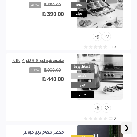
عرض
₪650.00
-40%
₪390.00
مباع
0
مقلى هوائي 3.8 لتر NINJA
الأفضل بيعاً
₪900.00
-51%
الأشهر
₪440.00
عرض
مباع
0
‹
محضر طعام دبل فورس