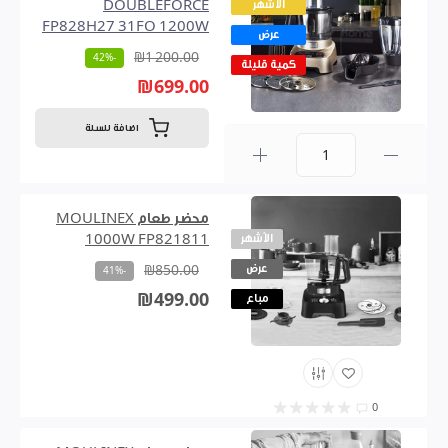
الأشهر
DOUBLEFORCE
FP828H27 31FO 1200W
عرض
₪1 200.00
-42%
كمية قليلة
₪699.00
اضافة للسلة
0
محضر طعام MOULINEX
الأشهر
1000W FP821811
عرض
₪850.00
-41%
₪499.00
مباع
0