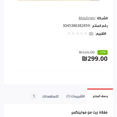
الشركة :
Moulinex
رقم المنتج :
3045386382859
التقييم:
(0)
₪420.00
-29%
₪299.00
التقييمات (0)
5
وصف المنتج
الاستفسارات
مقلاة زيت من مولينكس