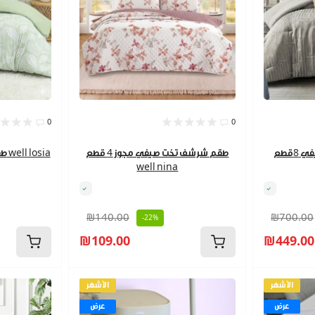
0
0
طقم تخت صيفي 8قطع well royce
طقم شرشف تخت صيفي مجوز 4 قطع
well nina
₪140.00
₪700.00
-22%
₪109.00
₪449.00
الأشهر
الأشهر
عرض
عرض