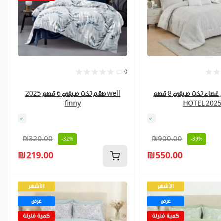
0
طقم غطاء تخت صيفي 8 قطع WELL
طقم تخت صيفي 6 قطع 2025 well
finny
HOTEL 202
₪320.00
₪900.00
-32%
-39%
₪219.00
₪550.00
الأشهر
الأشهر
عرض
عرض
كمية قليلة
كمية قليلة