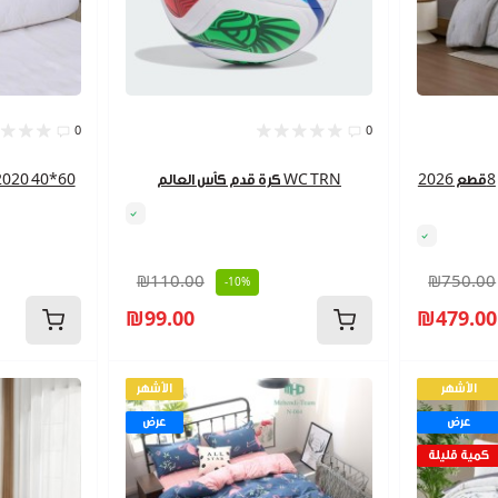
0
0
طقم تخت صيفي مجوز 8قطع 2026 well
كرة قدم كأس العالم WC TRN
مخدة طبية 0*60
₪110.00
₪750.00
-10%
₪99.00
₪479.00
الأشهر
الأشهر
عرض
عرض
كمية قليلة