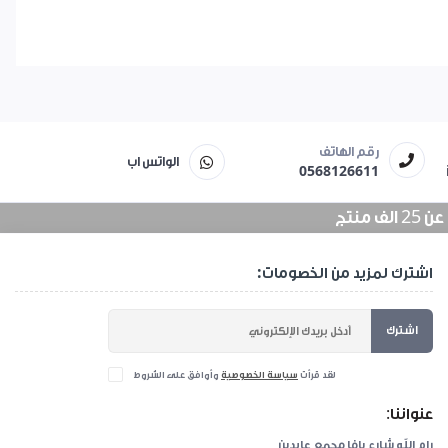
رقم الهاتف
الواتس اب
0568126611
منتج
اشترك لمزيد من الخصومات:
اشترك
لقد قرأت
سياسة الخصوصية
وأوافق على الشروط
عنواننا:
رام الله شارع يافا مجمع عابدين