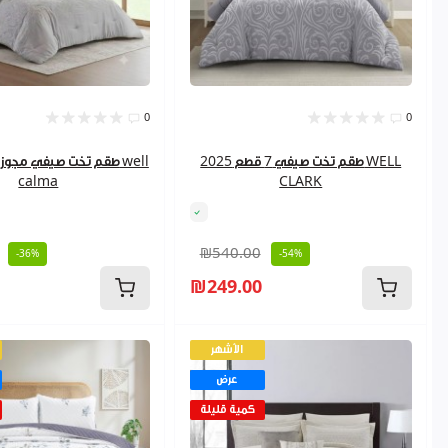
0
0
طقم تخت صيفي 7 قطع 2025 WELL
calma
CLARK
₪540.00
-36%
-54%
₪249.00
الأشهر
عرض
كمية قليلة