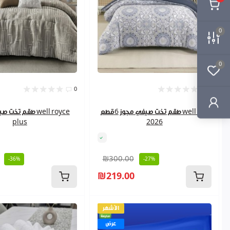
0
0
0
0
طقم تخت صيفي مجوز 6قطع well sali
plus
2026
₪300.00
-36%
-27%
₪219.00
الأشهر
عرض