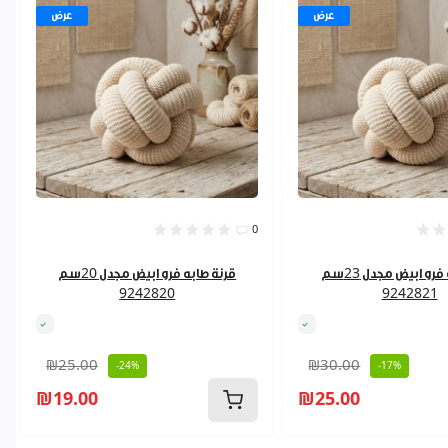
عرض
عرض
0
قرنة طابه فرو ابيض مجدل 23سم
قرنة طابه فرو ابيض مجدل 20سم
9242820
9242821
₪25.00
₪30.00
-24%
-17%
₪19.00
₪25.00