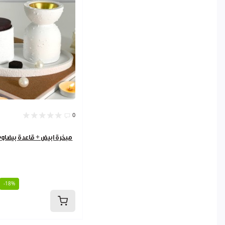
0
مبخرة ابيض + قاعدة بيضاوي 44080
-18%