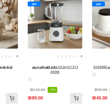
عرض
عرض
0
0
92
خلاط كهربائي ابيض JULIA JU1313
450W
₪120.00
₪55.00
-26%
₪89.00
₪45.00