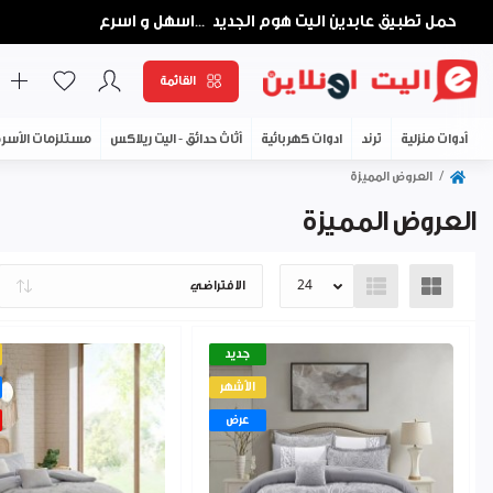
حمل تطبيق عابدين اليت هوم الجديد
اسهل و اسرع
...
القائمة
أدوات منزلية
ترند
ادوات كهربائية
أثاث حدائق - اليت ريلاكس
مستلزمات الأسر
العروض المميزة
العروض المميزة
جديد
الأشهر
عرض