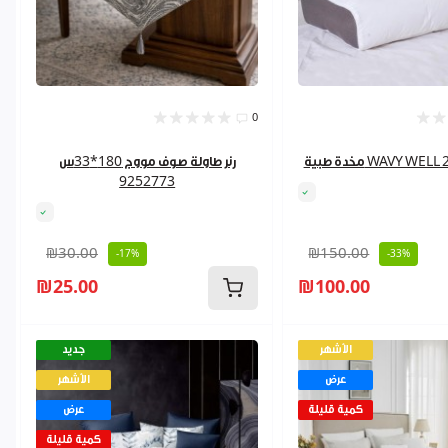
0
WAVY WELL 2020 4
رنر طاولة صوف مووج 180*33س
9252773
₪30.00
₪150.00
-17%
-33%
₪25.00
₪100.00
الأشهر
جديد
عرض
الأشهر
كمية قليلة
عرض
كمية قليلة