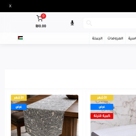
X
0
₪0.00
سية
العروضات
الجملة
الأشهر
الأشهر
عرض
عرض
كمية قليلة