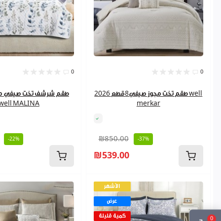
0
0
طقم تخت مجوز صيفي8قطع 2026 well
well MALINA
merkar
₪850.00
-22%
-37%
₪539.00
الأشهر
عرض
كمية قليلة
0