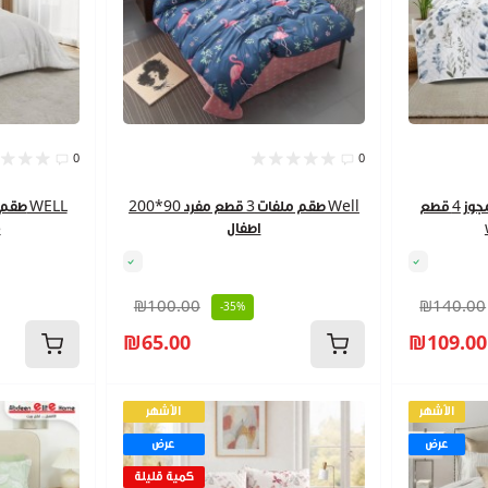
0
0
طقم شرشف تخت صيفي مجوز 4 قطع
طقم ملفات 3 قطع مفرد 90*200 Well
اطفال
5
₪100.00
₪140.00
-35%
₪65.00
₪109.00
الأشهر
الأشهر
عرض
عرض
كمية قليلة