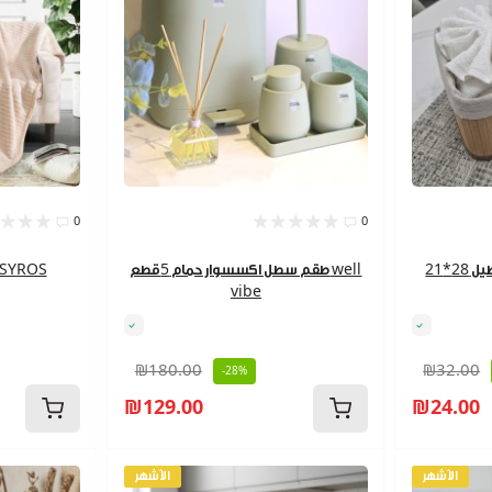
0
0
سلة بشاكير مستطيل 28*21 WELL
طقم سطل اكسسوار حمام 5قطع well
حرام جاكار مفر
vibe
₪180.00
₪32.00
-28%
₪129.00
₪24.00
الأشهر
الأشهر