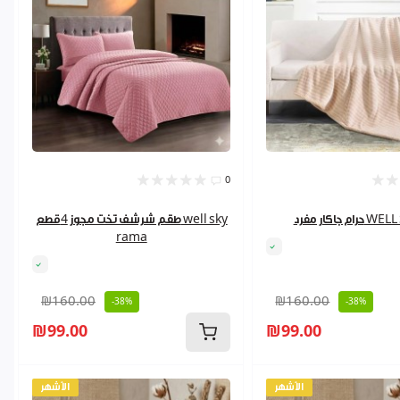
0
د WELL SYROS
طقم شرشف تخت مجوز 4قطع well sky
rama
₪160.00
₪160.00
-38%
-38%
₪99.00
₪99.00
الأشهر
الأشهر