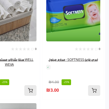
0
0
محارم مبلول - SOFTNESS ليدي فاين
WEVA
₪4.00
-25%
-25%
₪3.00