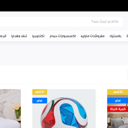
ة
بلاستيك
مفروشات منزليه
اكسسوارات حمام
تكنلوجيا
تحف وهدايا
قرطا
الأشهر
الأشهر
عرض
عرض
كمية قليلة