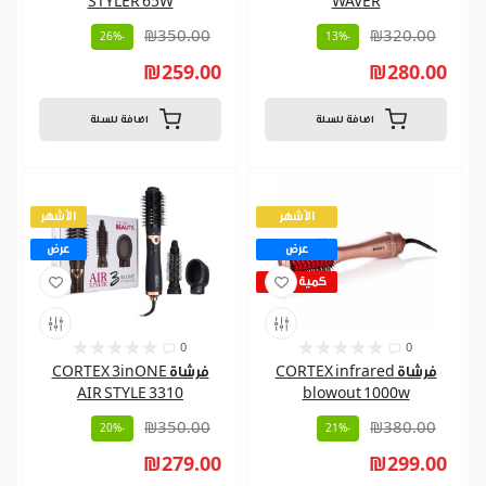
STYLER 65W
WAVER
₪350.00
₪320.00
-26%
-13%
₪259.00
₪280.00
اضافة للسلة
اضافة للسلة
الأشهر
الأشهر
عرض
عرض
كمية قليلة
0
0
فرشاة CORTEX infrared
فرشاة CORTEX 3inONE
AIR STYLE 3310
blowout 1000w
₪350.00
₪380.00
-20%
-21%
₪279.00
₪299.00