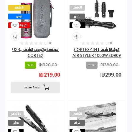
الأشهر
الأشهر
عرض
عرض
مباع
كمية قليلة
0
0
فرشاة شعر CORTEX 4IN1
مصففة وتجعيد الشعر ,UXB,
CORTEX
AIR STYLER 1000W SD909
₪320.00
₪380.00
-32%
-21%
₪219.00
₪299.00
اضافة للسلة
الأشهر
الأشهر
عرض
عرض
مباع
مباع