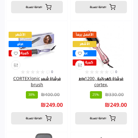
اضافة للسلة
اضافة للسلة
الأفضل بيعاً
الأشهر
الأشهر
عرض
عرض
كمية قليلة
كمية قليلة
0
0
فرشاة كهربائية , 1200واط
فرشاة شعر CORTEX lonic
brush
,cortex
₪400.00
₪330.00
-38%
-25%
₪249.00
₪249.00
اضافة للسلة
اضافة للسلة