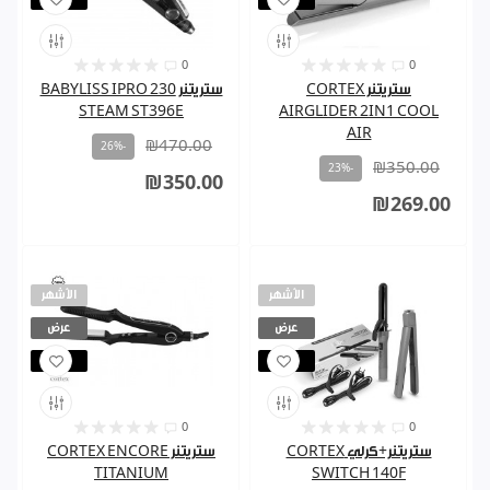
0
0
ستريتنر CORTEX
ستريتنر BABYLISS IPRO 230
STEAM ST396E
AIRGLIDER 2IN1 COOL
AIR
₪470.00
-26%
₪350.00
-23%
₪350.00
₪269.00
الأشهر
الأشهر
عرض
عرض
مباع
مباع
0
0
ستريتنر+كرلي CORTEX
ستريتنر CORTEX ENCORE
TITANIUM
SWITCH 140F