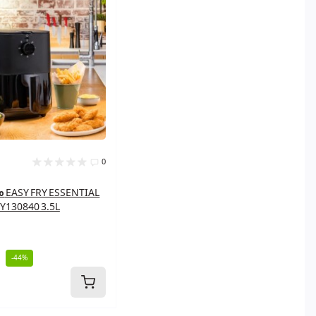
0
مقل
Y130840 3.5L
-44%