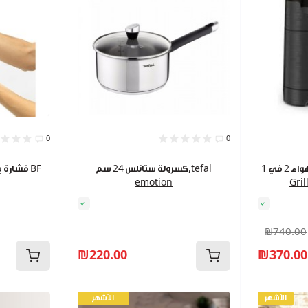
0
0
مقلاة هواء 2 في 1 TEFAL Easy Fry &
كسرولة ستانلس 24 سم,tefal
قشارة بط
emotion
₪740.00
₪220.00
₪370.00
الأشهر
الأشهر