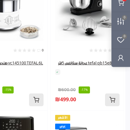
0
0
0
0
عجانة ستانلس 5لتر tefal qb15e838
طنجرة كهرباء بخار vc145100 TEFAL 6L
₪600.00
-15%
-17%
₪499.00
الأشهر
عرض