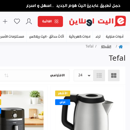
حمل تطبيق عابدين اليت هوم الجديد
اسهل و اسرع
...
القائمة
أدوات منزلية
ترند
ادوات كهربائية
أثاث حدائق - اليت ريلاكس
مستلزمات الأسر
الشركة
Tefal
Tefal
الأشهر
عرض