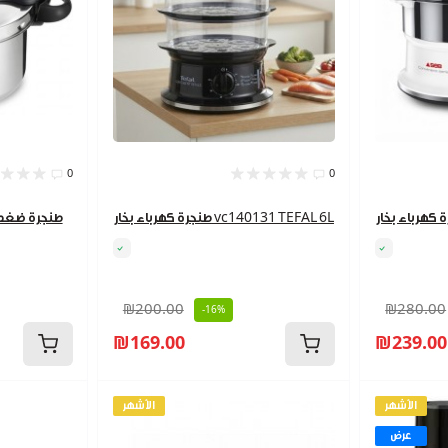
0
0
طنجرة كهرباء بخار vc140131 TEFAL 6L
₪200.00
₪280.00
-16%
₪169.00
₪239.00
الأشهر
الأشهر
عرض