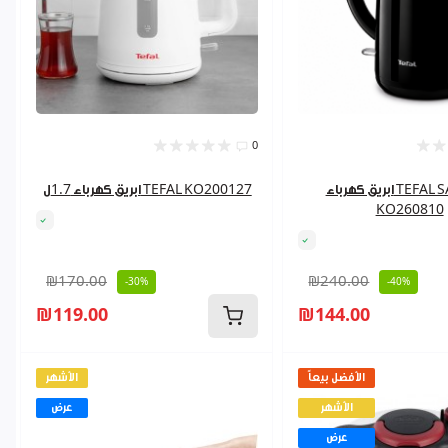
0
ابريق كهرباء TEFAL SAFETEA
ابريق كهرباء 1.7ل TEFAL KO200127
KO260810
₪170.00
₪240.00
-30%
-40%
₪119.00
₪144.00
الأفضل بيعاً
الأشهر
الأشهر
عرض
عرض