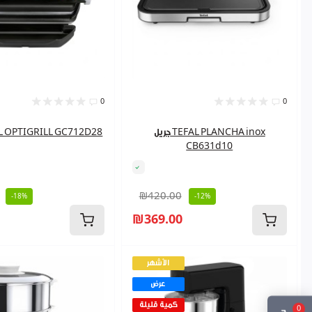
0
0
جريل TEFAL PLANCHA inox
توستر  OPTIGRILL GC712D28
CB631d10
₪420.00
-18%
-12%
₪369.00
الأشهر
عرض
كمية قليلة
0