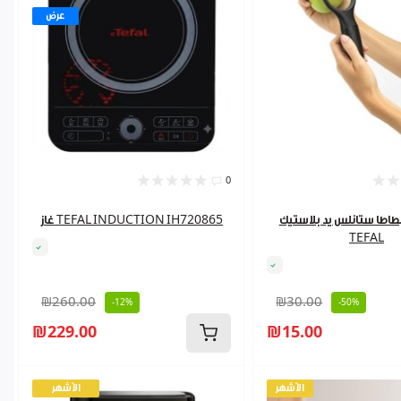
عرض
0
اطا ستانلس يد بلاستيك BF
غاز TEFAL INDUCTION IH720865
TEFAL
₪260.00
₪30.00
-12%
-50%
₪229.00
₪15.00
الأشهر
الأشهر