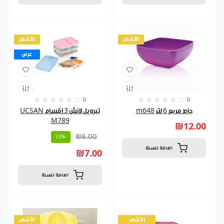
الأشهر
الأشهر
عرض
0
0
جاط مربع 6 لتر m648
تبرويل لانش 3 اقسام UCSAN
M789
₪12.00
₪8.00
-13%
اضافة للسلة
₪7.00
اضافة للسلة
الأشهر
الأشهر