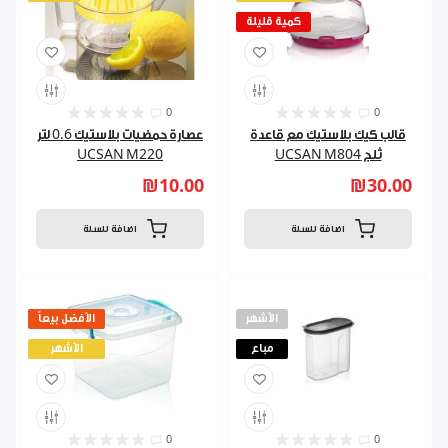
كمية قليلة
0
0
قالب كيك بلاستيك مع قاعدة
عصارة حمضيات بلاستيك 0.6 لتر
ثلج UCSAN M804
UCSAN M220
₪10.00
₪30.00
اضافة للسلة
اضافة للسلة
الأشهر
الأفضل بيعاً
مباع
الأشهر
0
0