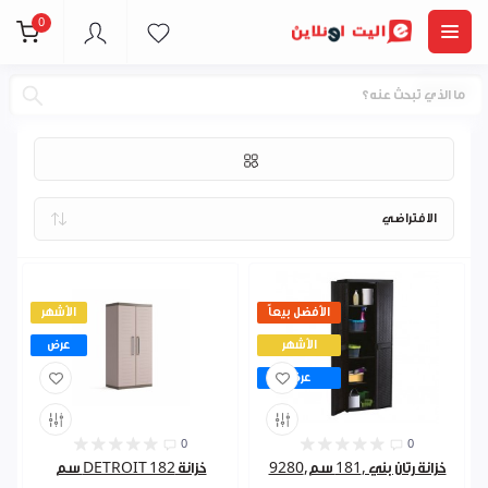
0
Keter
الأفضل بيعاً
الأشهر
الأشهر
عرض
عرض
0
0
خزانة رتان بني ,181 سم,9280
خزانة DETROIT 182 سم