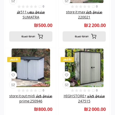
0
0
صندوق كيتر store it max
صندوق حطب 511 لتر
SUMATRA
220021
₪500.00
₪2 200.00
اضافة للسلة
اضافة للسلة
الأشهر
الأشهر
0
0
صندوق كيتير HIGH STORE+
صندوق كيتر store it out midi
prime 250946
247515
₪800.00
₪2 000.00