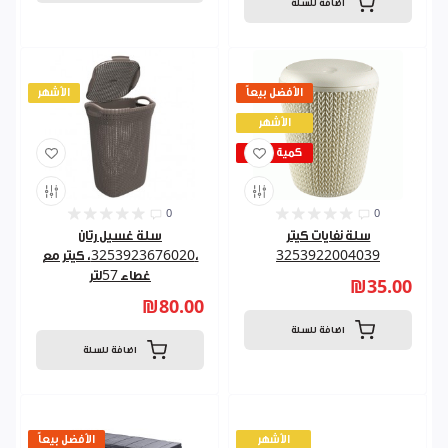
اضافة للسلة
الأفضل بيعاً
الأشهر
الأشهر
كمية قليلة
0
0
سلة نفايات كيتر
سلة غسيل رتان
3253922004039
،3253923676020، كيتر مع
غطاء 57لتر
₪35.00
₪80.00
اضافة للسلة
اضافة للسلة
الأشهر
الأفضل بيعاً