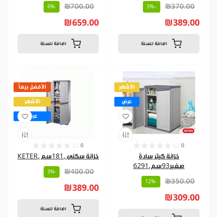
₪700.00
₪370.00
-6%
--5%
₪659.00
₪389.00
اضافة للسلة
اضافة للسلة
الأشهر
الأفضل بيعاً
عرض
الأشهر
عرض
0
0
خزانة كيتر سادة
خزانة سكني ,181سم ,KETER
صغير93سم,6291
₪400.00
-3%
₪350.00
-12%
₪389.00
₪309.00
اضافة للسلة