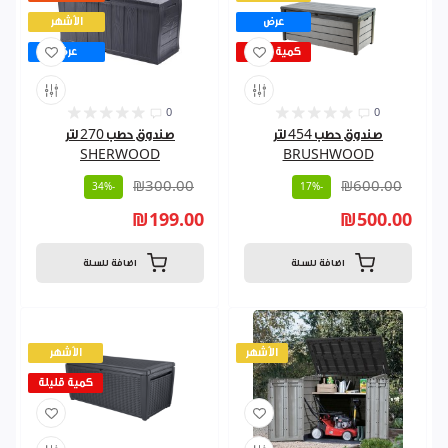
عرض
الأشهر
كمية قليلة
عرض
0
0
صندوق حطب 454 لتر
صندوق حطب 270 لتر
SHERWOOD
BRUSHWOOD
₪300.00
₪600.00
-34%
-17%
₪199.00
₪500.00
اضافة للسلة
اضافة للسلة
الأشهر
الأشهر
كمية قليلة