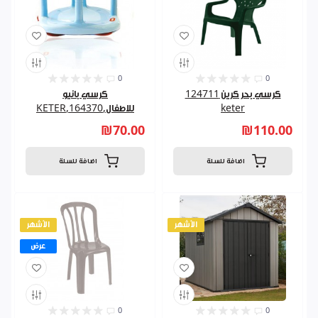
0
0
كرسي بحر كرين 124711
كرسي بانيو
keter
للاطفال,164370,KETER
₪70.00
₪110.00
اضافة للسلة
اضافة للسلة
الأشهر
الأشهر
عرض
0
0