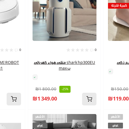
كمية قليلة
0
0
منقي هواء كهربائي shark hp300EU
max ب
81
₪1 800.00
₪150.00
-25%
₪1 349.00
₪119.00
الأشهر
الأشهر
عرض
عرض