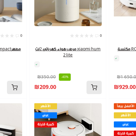
0
0
RO
مرطب هواء كهربائي 2لت xiaomi hum
Compact
2 lite
ه
₪350.00
₪1 650.
-40%
₪209.00
₪929.00
الأفضل بيعاً
الأشهر
الأشهر
عرض
عرض
كمية قليلة
كمية قليلة