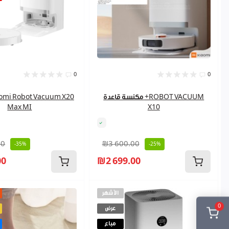
0
0
مكنسة قاعدة +ROBOT VACUUM
Max MI
X10
00
₪3 600.00
-35%
-25%
00
₪2 699.00
الأشهر
0
عرض
مباع