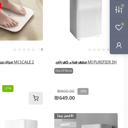
0
0
0
0
مطهر هواء كهربائي MI PURIFIER 3H
ميزان جسم ذكي MI SCALE 2
Out Of Stock
-21%
₪900.00
-28%
₪649.00
الأفضل بيعاً
الأشهر