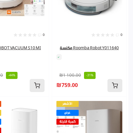
0
0
مكنسة Roomba Robot Y011640
مكنسة BOT VACUUM S10 MI
00
₪1 100.00
-44%
-31%
₪759.00
الأشهر
عرض
كمية قليلة