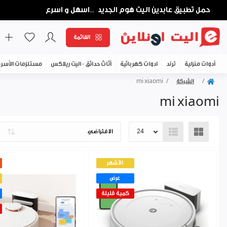
حمل تطبيق عابدين اليت هوم الجديد
اسهل و اسرع
...
القائمة
أدوات منزلية
ترند
ادوات كهربائية
أثاث حدائق - اليت ريلاكس
مستلزمات الأسر
الشركة
mi xiaomi
mi xiaomi
الأشهر
عرض
كمية قليلة