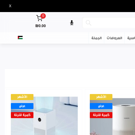
X
0
₪0.00
سية
العروضات
الجملة
الأشهر
الأشهر
عرض
عرض
كمية قليلة
كمية قليلة