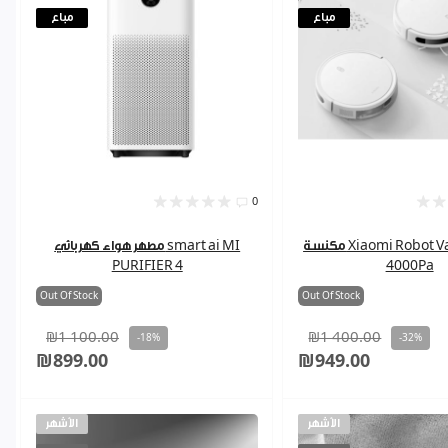
مباع
مباع
0
مكنسة Xiaomi Robot Vacuum E12
مطهر هواء كهربائي smart ai MI
PURIFIER 4
4000Pa
Out Of Stock
Out Of Stock
₪1 100.00
₪1 400.00
-18%
-32%
₪899.00
₪949.00
الأشهر
الأشهر