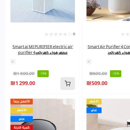
0
Smart Air Purifier 4 مطهر
Smart ai MI PURIFIER electric air
واء كهربائي
purifier 4مطهر هواء كهربائي
₪1 600.00
₪600.00
-19%
-15%
₪1 299.00
₪509.00
الأشهر
الأفضل بيعاً
عرض
الأشهر
عرض
كمية قليلة