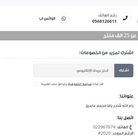
رقم الهاتف
الواتس اب
0568126611
منتج
اشترك لمزيد من الخصومات:
اشترك
لقد قرأت
سياسة الخصوصية
وأوافق على الشروط
عنواننا:
رام الله شارع يافا مجمع عابدين
اتصل بنا:
الهاتف :022967674
#2020 :الرقم الموحد