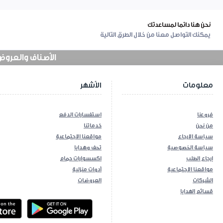
نحن هنا دائما لمساعدتك
يمكنك التواصل معنا من خلال الطرق التالية
الأصناف والعروض في
معلومات
الأشهر
فروعنا
استفسارات الدفع
من نحن
خدماتنا
سياسة الارجاع
مواقعنا الاجتماعية
سياسة الخصوصية
تحف وهدايا
إرجاع الطلب
اكسسوارات حمام
مواقعنا الاجتماعية
أدوات منزلية
الشركات
العروضات
قسائم الهدايا
ios App
Android App