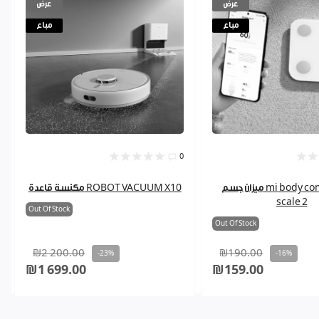
عرض
عرض
مباع
مباع
0
ميزان جسم mi body composition
مكنسة قاعدة ROBOT VACUUM X10
scale 2
Out Of Stock
Out Of Stock
₪2 200.00
₪190.00
-23%
-16%
₪1 699.00
₪159.00