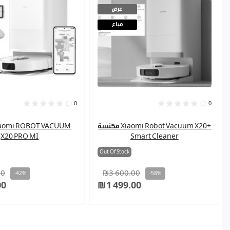
عرض
مباع
0
0
مكنسة Xiaomi Robot Vacuum X20+
X20 PRO MI
Smart Cleaner
Out Of Stock
00
₪3 600.00
-42%
-58%
00
₪1 499.00