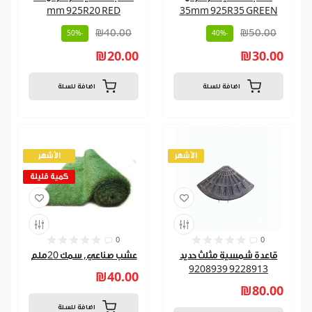
mm 925R20 RED
35mm 925R35 GREEN
₪40.00
₪50.00
-50%
-40%
₪20.00
₪30.00
اضافة للسلة
اضافة للسلة
الأشهر
الأشهر
كمية قليلة
0
0
قاعدة شمسية مثلث حديد
عشب صناعي, سمك 20ملم
9228913 9208939
₪40.00
₪80.00
اضافة للسلة