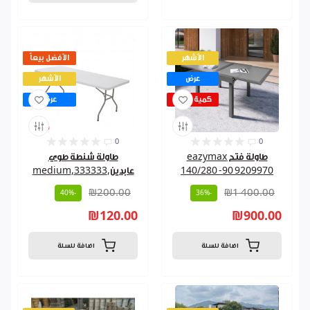
الأشهر
الأفضل بيعاً
عرض
الأشهر
كمية قليلة
عرض
0
0
طاولة فتح eazymax
طاولة شنطة طوي
140/280 -90 9209970
عابدين,333333,medium
₪200.00
₪1 400.00
-40%
-36%
₪120.00
₪900.00
اضافة للسلة
اضافة للسلة