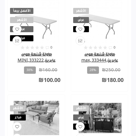
الأشهر
الأفضل بيعاً
عرض
الأشهر
مباع
عرض
مباع
0
0
طاولة شنطة طوي
طاولة شنطة طوي
عابدين,333444 ,max
عابدين,333222,MINI
₪160.00
₪250.00
-38%
-28%
₪100.00
₪180.00
الأشهر
الأشهر
عرض
مباع
مباع