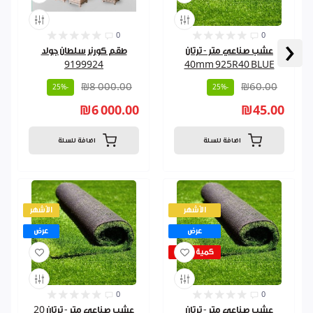
0
0
‹
عشب صناعي متر - ترتان
طقم كورنر سلطان جولد
9199924
40mm 925R40 BLUE
₪8 000.00
₪60.00
-25%
-25%
₪6 000.00
₪45.00
اضافة للسلة
اضافة للسلة
الأشهر
الأشهر
عرض
عرض
كمية قليلة
0
0
عشب صناعي متر - ترتان
عشب صناعي متر - ترتان 20