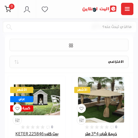
0
عروض اثاث الحدائق
الأشهر
الأشهر
عرض
كمية قليلة
0
0
خيمة شادر 4*3 متر
بيت كلب 225846 KETER