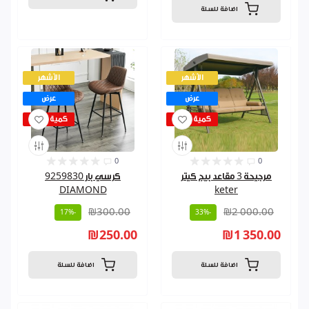
اضافة للسلة
الأشهر
الأشهر
عرض
عرض
كمية قليلة
كمية قليلة
0
0
مرجيحة 3 مقاعد بيج كيتر
كرسي بار 9259830
DIAMOND
keter
₪300.00
₪2 000.00
-17%
-33%
₪250.00
₪1 350.00
اضافة للسلة
اضافة للسلة