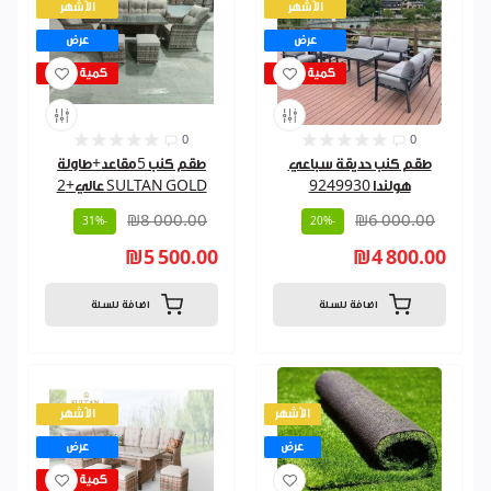
الأشهر
الأشهر
عرض
عرض
كمية قليلة
كمية قليلة
0
0
طقم كنب حديقة سباعي
طقم كنب 5مقاعد+طاولة
هولندا 9249930
SULTAN GOLD عالي+2
₪8 000.00
₪6 000.00
-31%
-20%
₪5 500.00
₪4 800.00
اضافة للسلة
اضافة للسلة
الأشهر
الأشهر
عرض
عرض
كمية قليلة