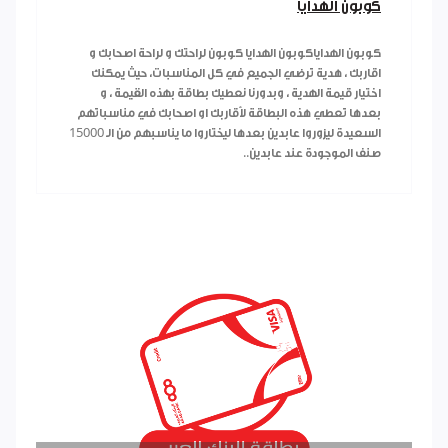
كوبون الهدايا
كوبون الهداياكوبون الهدايا كوبون لراحتك و لراحة اصحابك و
اقاربك ، هدية ترضي الجميع في كل المناسبات، حيث يمكنك
اختيار قيمة الهدية ، وبدورنا نعطيك بطاقة بهذه القيمة ، و
بعدها تعطي هذه البطاقة لأقاربك او اصحابك في مناسباتهم
السعيدة ليزوروا عابدين بعدها ليختاروا ما يناسبهم من الـ 15000
صنف الموجودة عند عابدين..