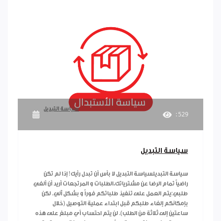
سياسة التبديل
: 529
سياسة التبديل
سياسة التبديلسياسة التبديل لا بأس أن تبدل رأيك! إذا لم تكن
راضياً تمام الرضا عن مشترياتك،الطلبات و المرتجعات أريد أن ألغي
طلبي:يتم العمل على تنفيذ طلباتكم فوراً و بشكل آلي. لكن
بإمكانكم إلغاء طلبكم قبل ابتداء عملية التوصيل (خلال
ساعتين إلى ثلاثة من الطلب). لن يتم احتساب أي مبلغ على هذه