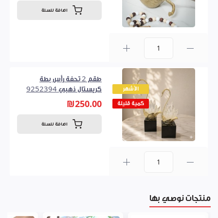
اضافة للسلة
0
طقم 2 تحفة رأس بطة
الأشهر
كريستال ذهبي 9252394
₪250.00
كمية قليلة
اضافة للسلة
0
منتجات نوصي بها