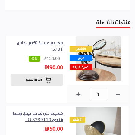
منتجات ذات صلة
مجسم عدسة تكبير نحاس
الأشهر
S781
عرض
₪150.00
-40%
₪90.00
كمية قليلة
اضافة للسلة
0
مضيفة نص تفاحة نيكل وسط
الأشهر
هندي LO 8239110
₪50.00