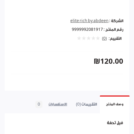
الشركة :
elite rich by abdeen
رقم المنتج :
9999992081917
التقييم:
(0)
₪120.00
التقييمات (0)
0
وصف المنتج
الاستفسارات
فيل تحفة