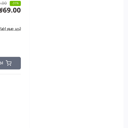
.00
-31%
₪69.00
تريد صور اضا
اض