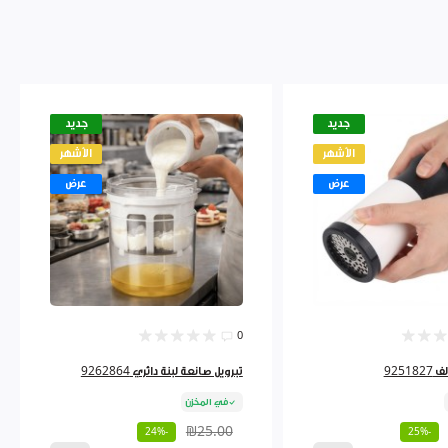
جديد
جديد
الأشهر
الأشهر
عرض
عرض
0
9251
تبرويل صانعة لبنة دائري 9262864
في المخزن
₪25.00
-24%
-25%