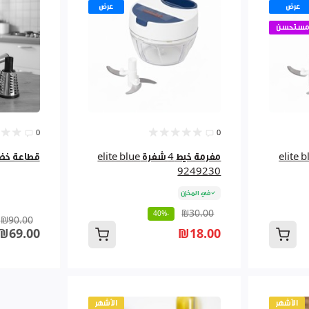
عرض
عرض
ستحسن
0
0
ط 3 شفرة elite blue
مفرمة خيط 4 شفرة elite blue
قطاعة خضار مفر
9249230
في المخزن
₪30.00
-40%
₪90.00
₪69.00
₪18.00
الأشهر
الأشهر