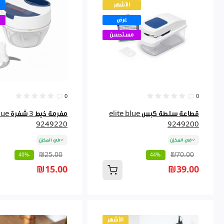
الأشهر
عرض
م
مستحسن
0
0
قطاعة سلطة كبس elite blue
مفرمة خي
9249220
9249200
في المخزن
في المخزن
₪25.00
₪70.00
-40%
-44%
₪15.00
₪39.00
الأشهر