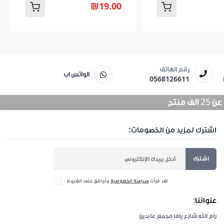
₪19.00
رقم الهاتف
الواتس اب
0568126611
منتج
اشترك لمزيد من الخصومات:
اشترك
لقد قرأت
سياسة الخصوصية
وأوافق على الشروط
عنواننا:
رام الله شارع يافا مجمع عابدين