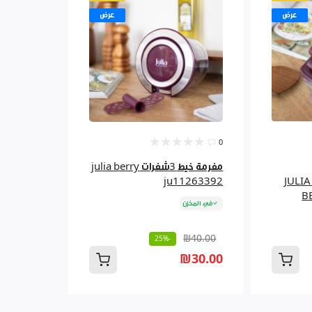
عرض
عرض
0
مفرمة خيط 3شفرات julia berry
الاستخدام – جوليا بيري JULIA
ju11263392
B
في المخزن
₪40.00
-25%
₪30.00