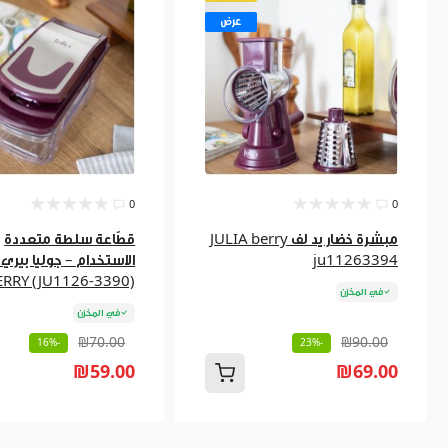
عرض
0
0
مبشرة خضار يد لف JULIA berry
قطّاعة سلطة متعددة
ju11263394
ERRY (JU1126-3390)
في المخزن
في المخزن
₪70.00
₪90.00
-16%
-23%
₪59.00
₪69.00