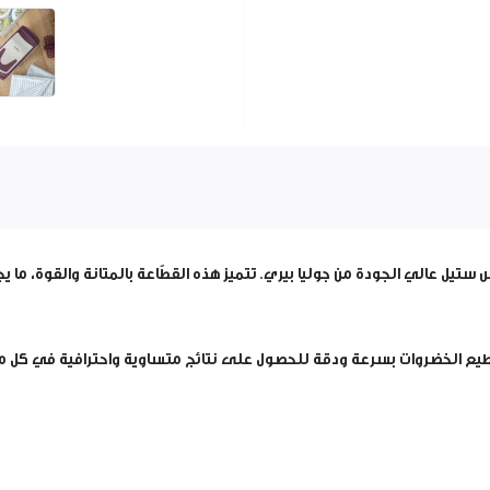
تيل عالي الجودة من جوليا بيري. تتميز هذه القطّاعة بالمتانة والقوة، ما ي
تقطيع الخضروات بسرعة ودقة للحصول على نتائج متساوية واحترافية في كل م