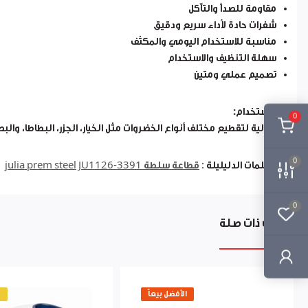
مقاومة للصدأ والتآكل
شفرات حادة لأداء سريع ودقيق
مناسبة للاستخدام اليومي والمكثف
سهلة التنظيف والاستخدام
تصميم عملي ومتين
الاستخدام:
0
مثالية لتقطيع مختلف أنواع الخضروات مثل الخيار، الجزر، البطاطا، و
0
الكلمات الدليليلة :
قطاعة سلطة julia prem steel JU1126-3391
0
منتجات ذات صلة
الأفضل بيعاً