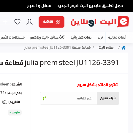
حمل تطبيق عابدين اليت هوم الجديد
اسهل و اسرع
...
القائمة
أدوات منزلية
ترند
ادوات كهربائية
أثاث حدائق - اليت ريلاكس
مستلزمات الأسر
مفارم اليت
قطاعة سلطة julia prem steel JU1126-3391
قطاعة سلطة julia prem steel JU1126-3391
اشتري المنتج بشكل سريع
الشركة :
abdeen
رقم المنتج :
672
شراء سريع
التقييم:
(0)
متوفر