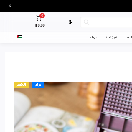
X
0
₪0.00
سية
العروضات
الجملة
عرض
الأشهر