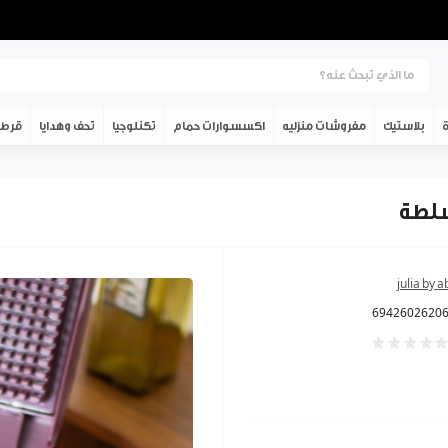
ة
بلاستيك
مفروشات منزليه
اكسسوارات حمام
تكنلوجيا
تحف وهدايا
قرطا
julia by 
6942602620