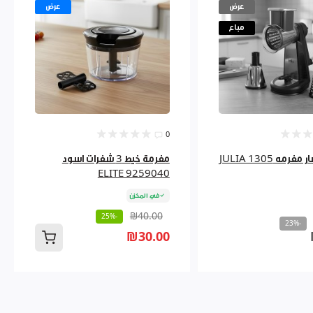
عرض
عرض
مباع
0
مه JULIA 1305
مفرمة خيط 3 شفرات اسود
ELITE 9259040
في المخزن
₪40.00
-25%
-23%
₪30.00