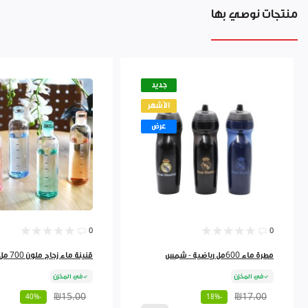
منتجات نوصي بها
جديد
الأشهر
عرض
0
0
مطرة ماء 600مل رياضية - شمس
قنينة ماء زجاج ملون 700 مل 9262384
في المخزن
في المخزن
₪15.00
₪17.00
-40%
-18%