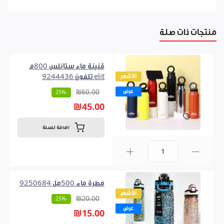
منتجات ذات صلة
قنينة ماء ستانلس 800م
الأشهر
elit تلفون 9244436
عرض
₪60.00
-25%
₪45.00
اضافة للسلة
0
مطرة ماء 500مل 9250684
الأشهر
₪20.00
-25%
عرض
₪15.00