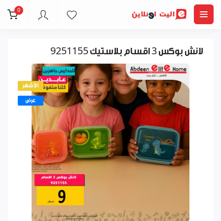
0
لانش بوكس 3 اقسام بلاستيك 9251155
الأشهر
عرض