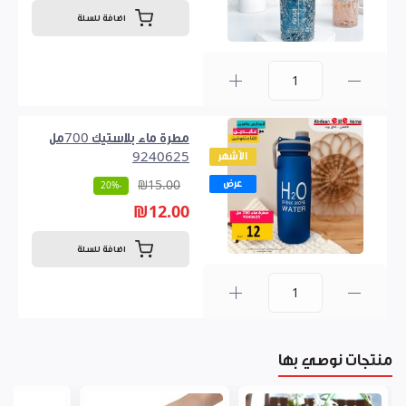
اضافة للسلة
0
مطرة ماء بلاستيك 700مل
الأشهر
9240625
عرض
₪15.00
-20%
₪12.00
اضافة للسلة
0
منتجات نوصي بها