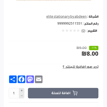
الشركة :
elite stationary by abdeen
رقم المنتج :
9999992511551
التقييم:
(0)
₪9.00
-11%
₪8.00
تريد صور اضافية للمنتج ؟
Share
Facebook
Mastodon
Email
اضافة للسلة