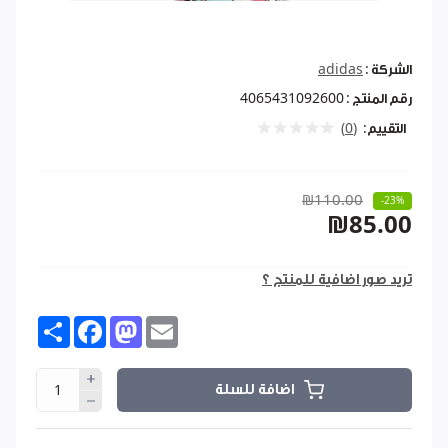
الشركة :
adidas
رقم المنتج :
4065431092600
التقييم:
(0)
₪110.00
-23%
₪85.00
تريد صور اضافية للمنتج ؟
Share
Facebook
Mastodon
Email
اضافة للسلة