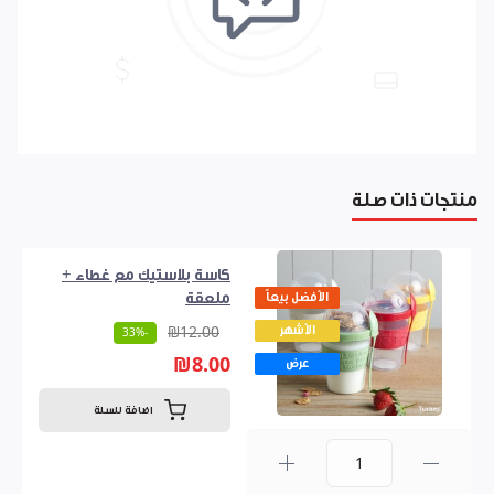
منتجات ذات صلة
كاسة بلاستيك مع غطاء +
الأفضل بيعاً
ملعقة
الأشهر
₪12.00
-33%
₪8.00
عرض
اضافة للسلة
0