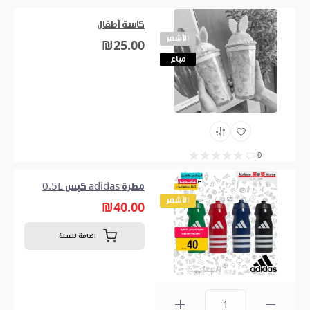
كاسة أطفال
الأشهر
₪25.00
مباع
0
مطرة adidas كبس 0.5L
الأشهر
₪40.00
اضافة للسلة