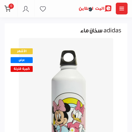
0
سخان ماء adidas
الأشهر
عرض
كمية قليلة