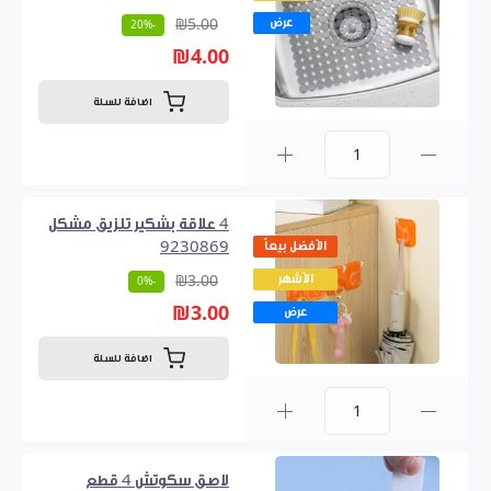
عرض
₪5.00
-20%
₪4.00
اضافة للسلة
0
4 علاقة بشكير تلزيق مشكل
الأفضل بيعاً
9230869
الأشهر
₪3.00
-0%
₪3.00
عرض
اضافة للسلة
0
لاصق سكوتش 4 قطع