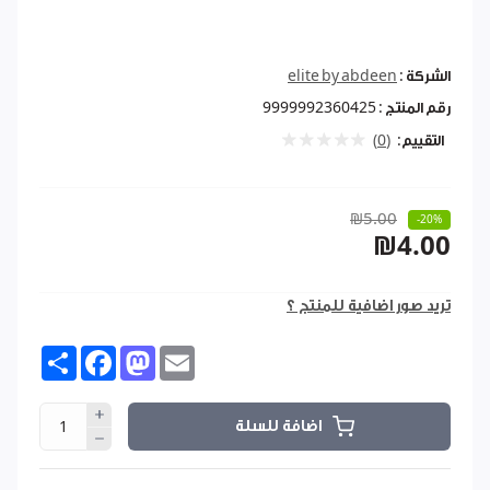
الشركة :
elite by abdeen
رقم المنتج :
9999992360425
التقييم:
(0)
₪5.00
-20%
₪4.00
تريد صور اضافية للمنتج ؟
Share
Facebook
Mastodon
Email
اضافة للسلة