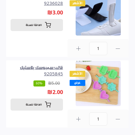
الأشهر
9236028
₪3.00
اضافة للسلة
0
قالب سمبوسك بلاستيك
الأشهر
9205845
عرض
₪5.00
-60%
₪2.00
اضافة للسلة
0