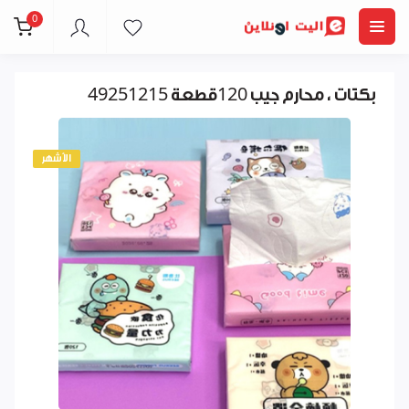
0
4بكتات ، محارم جيب 120قطعة 9251215
الأشهر