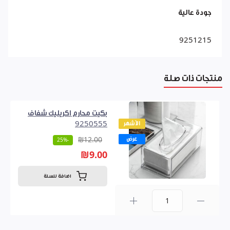
جودة عالية
9251215
منتجات ذات صلة
بكيت محارم اكريليك شفاف
الأشهر
9250555
عرض
₪12.00
-25%
₪9.00
اضافة للسلة
0