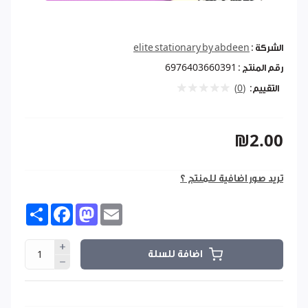
الشركة :
elite stationary by abdeen
رقم المنتج :
6976403660391
التقييم:
(0)
₪2.00
تريد صور اضافية للمنتج ؟
Share
Facebook
Mastodon
Email
اضافة للسلة