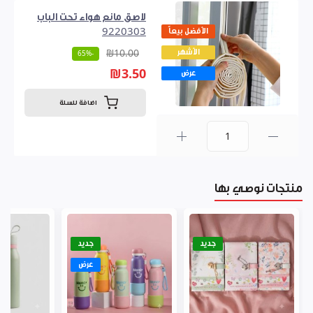
لاصق مانع هواء تحت الباب
الأفضل بيعاً
9220303
الأشهر
₪10.00
-65%
₪3.50
عرض
اضافة للسلة
0
منتجات نوصي بها
جديد
جديد
عرض