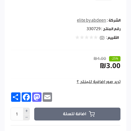
الشركة :
elite by abdeen
رقم المنتج :
330729
التقييم:
(0)
₪4.00
-25%
₪3.00
تريد صور اضافية للمنتج ؟
Share
Facebook
Mastodon
Email
اضافة للسلة