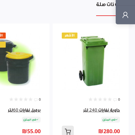
منتجات ذات صلة
الأشهر
ال
0
0
حاوية نفايات 240 لتر
برميل نفايات 60لتر
في المخزن
في المخزن
₪55.00
₪280.00