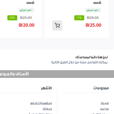
شمس
شمس
في المخزن
في المخزن
₪25.00
₪28.00
-20%
-11%
₪20.00
₪25.00
نحن هنا دائما لمساعدتك
يمكنك التواصل معنا من خلال الطرق التالية
الأصناف والعروض في
معلومات
الأشهر
فروعنا
استفسارات الدفع
من نحن
خدماتنا