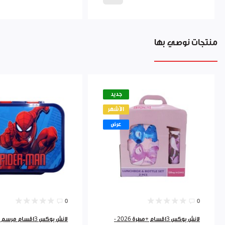
منتجات نوصي بها
جديد
الأشهر
عرض
0
0
لانش بوكس 3اقسام +مطرة 2026 -