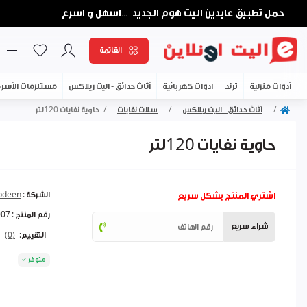
حمل تطبيق عابدين اليت هوم الجديد
اسهل و اسرع
...
القائمة
أدوات منزلية
ترند
ادوات كهربائية
أثاث حدائق - اليت ريلاكس
مستلزمات الأسر
أثاث حدائق - اليت ريلاكس
سلات نفايات
حاوية نفايات 120لتر
حاوية نفايات 120لتر
اشتري المنتج بشكل سريع
الشركة :
abdeen
رقم المنتج :
007
شراء سريع
التقييم:
(0)
متوفر