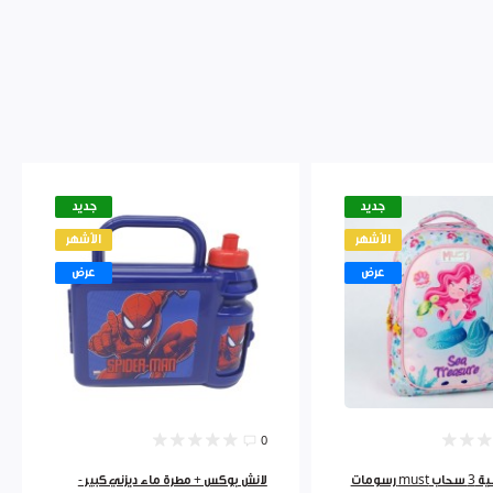
جديد
جديد
الأشهر
الأشهر
عرض
عرض
0
رسومات
لانش بوكس + مطرة ماء ديزني كبير -