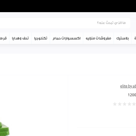
ة
بلاستيك
مفروشات منزليه
اكسسوارات حمام
تكنلوجيا
تحف وهدايا
قرطا
elite by 
120