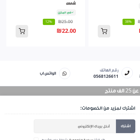
شمس
في المخزن
₪25.00
-12%
-38%
₪22.00
رقم الهاتف
الواتس اب
0568126611
منتج
اشترك لمزيد من الخصومات:
اشترك