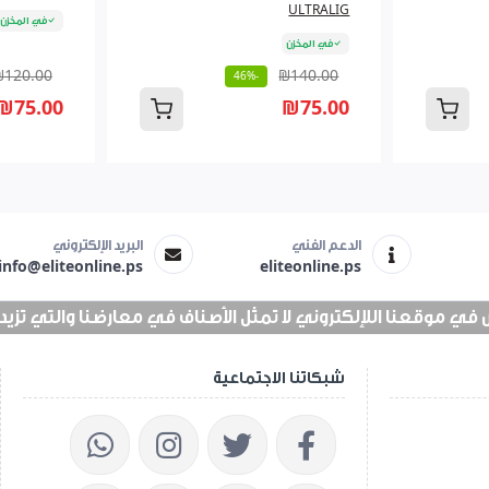
ULTRALIG
في المخزن
في المخزن
₪120.00
₪140.00
-46%
₪75.00
₪75.00
الدعم الفني
البريد الإلكتروني
info@eliteonline.ps
eliteonline.ps
 موقعنا اللإلكتروني لا تمثل الأصناف في معارضنا والتي تزيد عن 25 الف 
شبكاتنا الاجتماعية