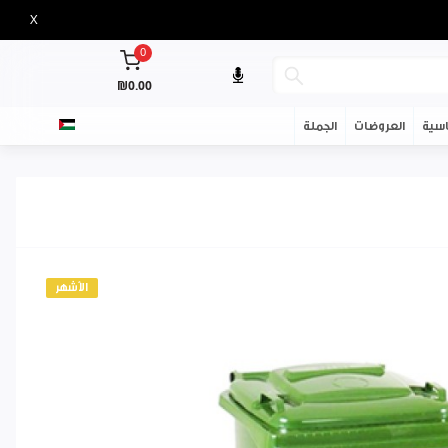
X
0
₪0.00
سية
العروضات
الجملة
الأشهر