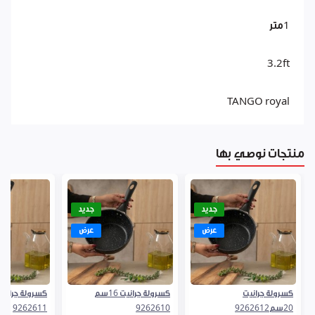
1متر
3.2ft
TANGO royal
منتجات نوصي بها
جديد
جديد
عرض
عرض
كسرولة جرانيت
كسرولة جرانيت 16سم
20سم9262612
9262610
9262611