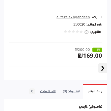
الشركة :
elite relax by abdeen
رقم المنتج :
350020
التقييم:
(0)
₪200.00
-16%
₪169.00
‹
التقييمات (0)
0
وصف المنتج
الاستفسارات
ترامبولين خارجي