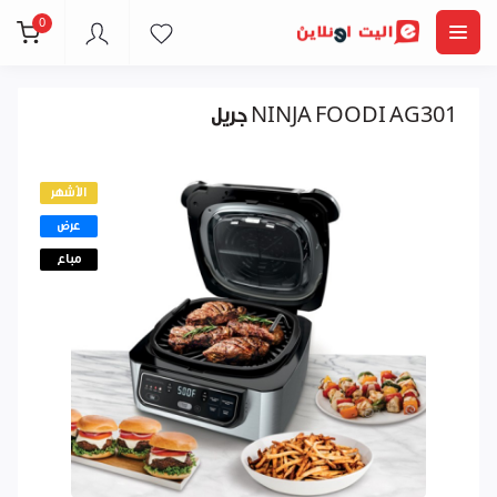
0
جريل NINJA FOODI AG301
الأشهر
عرض
مباع