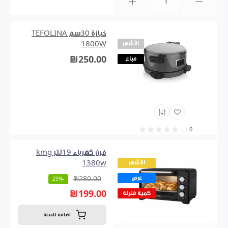
0
خبازة 30سم TEFOLINA
الأشهر
1800W
₪250.00
مباع
0
فرن كهرباء 19لتر kmg
الأشهر
1380w
عرض
₪280.00
-29%
₪199.00
كمية قليلة
اضافة للسلة