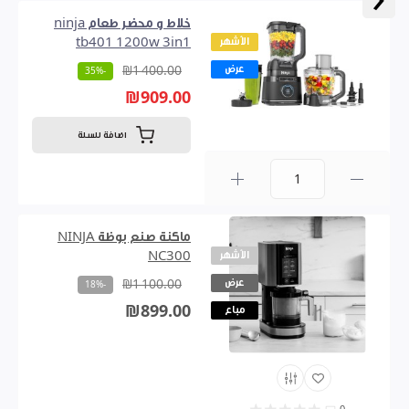
خلاط و محضر طعام ninja
الأشهر
tb401 1200w 3in1
عرض
₪1 400.00
-35%
₪909.00
اضافة للسلة
0
ماكنة صنع بوظة NINJA
الأشهر
NC300
عرض
₪1 100.00
-18%
₪899.00
مباع