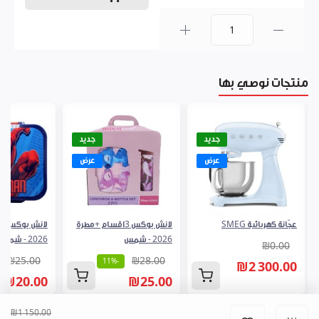
0
منتجات نوصي بها
جديد
جديد
عرض
عرض
عجّانة كهربائية SMEG
لانش بوكس 3اقسام +مطرة
2026 - شمس
2026 - شمس
₪0.00
₪25.00
₪28.00
-11%
₪2 300.00
₪20.00
₪25.00
₪1 150.00