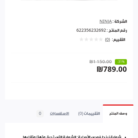
الشركة :
NINJA
رقم المنتج :
622356232692
التقييم:
(0)
₪1 150.00
-31%
₪789.00
التقييمات (0)
0
وصف المنتج
الاستفسارات
شواية نينجا فودي الأصلية: الشواية التي تحرق وتهتز وتقليها