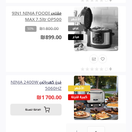
0
مقلى 9IN1 NINJA FOODI
الأشهر
MAX 7.5ltr OP500
عرض
₪1 800.00
-50%
₪899.00
مباع
0
فرن كهربائي NINJA 2400W
الأشهر
5060HZ
₪1 700.00
كمية قليلة
اضافة للسلة