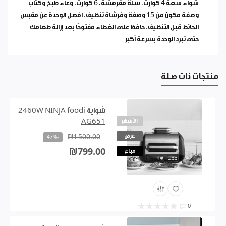
شواء سعة 4 كوارت. سلة مقرمشة، 6 كوارت. وعاء طبخ وكتاب
وصفة مكون من 15 وصفة وفرشاة تنظيف. افصل الوحدة عن مقبس
الحائط قبل التنظيف. حافظ على الغطاء مفتوحًا بعد إزالة طعامك
حتى تبرد الوحدة بسرعة أكبر
منتجات ذات صلة
شواية 2460W NINJA foodi
الأشهر
AG651
عرض
₪1 500.00
-47%
₪799.00
مباع
0