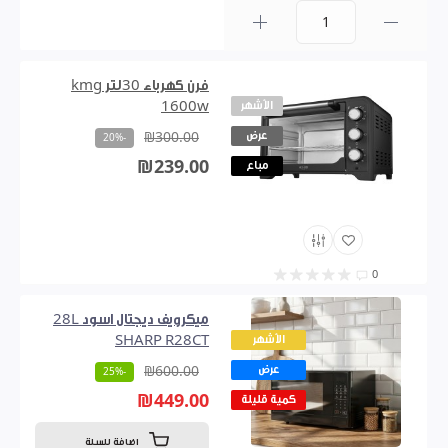
0
فرن كهرباء 30لتر kmg
الأشهر
1600w
عرض
₪300.00
-20%
₪239.00
مباع
0
ميكرويف ديجتال اسود 28L
الأشهر
SHARP R28CT
عرض
₪600.00
-25%
₪449.00
كمية قليلة
اضافة للسلة