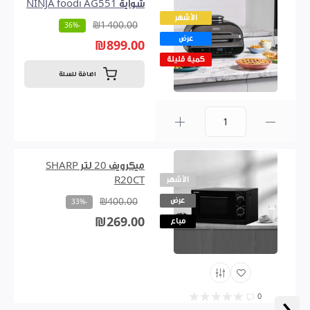
شواية NINJA foodi AG551
الأشهر
₪1 400.00
-36%
عرض
₪899.00
كمية قليلة
اضافة للسلة
0
ميكرويف 20 لتر SHARP
الأشهر
R20CT
عرض
₪400.00
-33%
₪269.00
مباع
‹
0