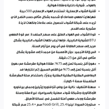
بالهواء. شواية داخلية ومقلاة هوائية.
تقنية الشواء الإعصارية: تستخدم الهواء الإعصاري 500 درجة
فهرنهايت لطهي طعامك أو شحمه بشكل مثالي حسب النضج الذي
تريده على شبكة الشواء للحصول على علامات ونكهات لذيذة
مشوية على الفحم.
قوة الشواء في الهواء الطلق على سطح المنضدة: مع قوة الطهي
BTU للشواية الخارجية، فإنها تجلب نكهات الشواء الخارجية بشكل
مريح إلى سطح الطاولة في أي يوم من أيام السنة.
انس إزالة التجميد: حوّل الأطعمة من مجمدة إلى مشوية بشكل
مثالي في أقل من 25 دقيقة.
دهون أقل بنسبة تصل إلى 75%: مقلاة هوائية مقرمشة مع دهون
أقل بنسبة تصل إلى 75% من القلي العميق (تم اختبارها ضد
البطاطس المقلية المقلية المقلية يدويًا)، باستخدام سلة المقرمشة
المتضمنة سعة 4 كوارت.
سهلة التنظيف: خالية من بولي تترافلورو إيثيلين وحمض بيرفلورو
الأوكتانويك وشبكة شواء مطلية بالسيراميك غير لاصقة وسلة
مقرمشة ووعاء طهي آمنة للغسل في غسالة الأطباق.
محتويات العبوة: نينجا Foodi Grill, 25.4 سم × 25.4 سم شبكة