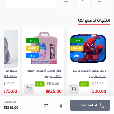
0
منتجات نوصي بها
جديد
جديد
الأشهر
الأشهر
عرض
عرض
لانش بوكس 3اقسام مرسم
لانش بوكس 3اقسام +مطرة
2026 - شمس
2026 - شمس
V ULTRALIG
₪140.00
₪28.00
₪25.00
-11%
-20%
₪75.00
₪25.00
₪20.00
₪430.00
اضافة للسلة
₪319.00
المشتريات
الرئيسية
فروعنا
القائمة