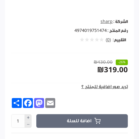
الشركة :
sharp
رقم المنتج :
4974019751474
التقييم:
(0)
₪430.00
-26%
₪319.00
تريد صور اضافية للمنتج ؟
Share
Facebook
Mastodon
Email
اضافة للسلة