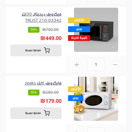
0
ميكرويف ديجيتال 30لتر
الأشهر
TRUST 210-03342
عرض
₪700.00
-36%
₪449.00
كمية قليلة
اضافة للسلة
0
مايكرويف 6لتر zeaks
الأشهر
₪280.00
-36%
عرض
₪179.00
اضافة للسلة