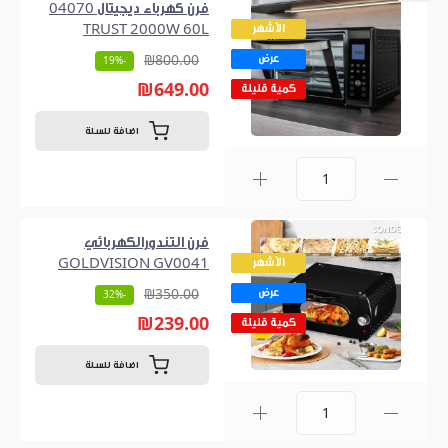
فرن كهرباء ديجيتال 04070
الأشهر
TRUST 2000W 60L
عرض
₪800.00
-19%
₪649.00
كمية قليلة
اضافة للسلة
0
فرن التندورالكهربائي
الأشهر
GOLDVISION GV0041
عرض
₪350.00
-32%
₪239.00
كمية قليلة
اضافة للسلة
0