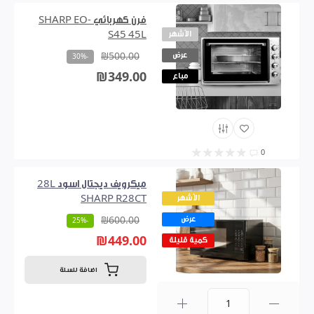
فرن كهربائي SHARP EO-
الأشهر
S45 45L
عرض
₪500.00
-30%
₪349.00
مباع
0
ميكرويف ديجتال اسود 28L
الأشهر
SHARP R28CT
عرض
₪600.00
-25%
₪449.00
كمية قليلة
اضافة للسلة