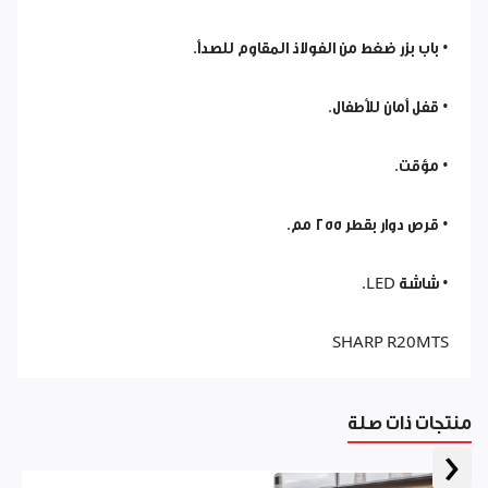
• باب بزر ضغط من الفولاذ المقاوم للصدأ.
• قفل أمان للأطفال.
• مؤقت.
• قرص دوار بقطر ٢٥٥ مم.
• شاشة LED.
SHARP R20MTS
منتجات ذات صلة
‹