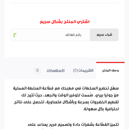
اشتري المنتج بشكل سريع
شراء سريع
التقييمات (0)
0
وصف المنتج
الاستفسارات
سهّل تحضير السلطات في مطبخك مع قطّاعة السلطة العملية
من جوليا بيري. صُممت لتوفير الوقت والجهد، حيث تتيح لك
تقطيع الخضروات بسرعة وبأشكال متساوية، لتحصل على نتائج
احترافية بكل سهولة.
تتميز القطّاعة بشفرات حادة وتصميم مريح يساعد على