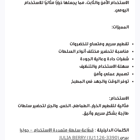
الاستخدام الآمن والثابت، مما يجعلها خيارًا مثاليًا للاستخدام
اليومي.
المميزات:
تقطيع سريع ومتساوٍ للخضروات
مناسبة لتحضير مختلف أنواع السلطات
شفرات حادة وعالية الجودة
سهلة الاستخدام والتنظيف
تصميم عملي وآمن
توفر الوقت والجهد في المطبخ
الاستخدام:
مثالية لتقطيع الخيار، الطماطم، الخس، والجزر لتحضير سلطات
طازجة بشكل سريع وأنيق.
الكلمات الدليليلة :
قطّاعة سلطة متعددة الاستخدام – جوليا
بيري JULIA BERRY (JU1126-3390)