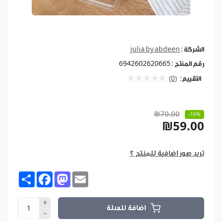
الشركة :
julia by abdeen
رقم المنتج :
6942602620665
التقييم:
(0)
₪70.00
-16%
₪59.00
تريد صور اضافية للمنتج ؟
Share
Facebook
Mastodon
Email
اضافة للسلة