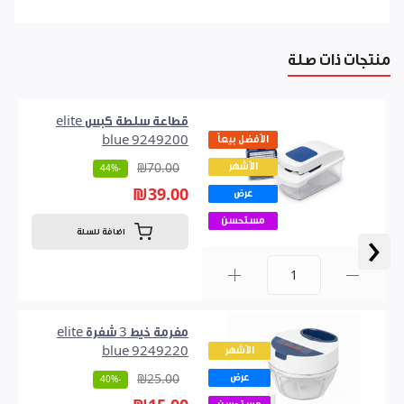
منتجات ذات صلة
قطاعة سلطة كبس elite
الأفضل بيعاً
blue 9249200
الأشهر
₪70.00
-44%
₪39.00
عرض
مستحسن
‹
اضافة للسلة
0
مفرمة خيط 3 شفرة elite
الأشهر
blue 9249220
عرض
₪25.00
-40%