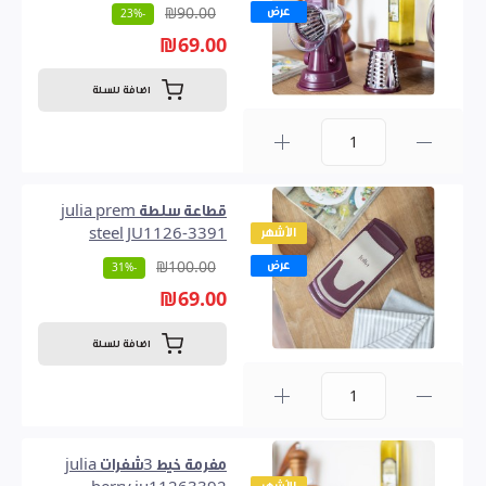
عرض
₪90.00
-23%
₪69.00
اضافة للسلة
0
قطاعة سلطة julia prem
الأشهر
steel JU1126-3391
عرض
₪100.00
-31%
₪69.00
اضافة للسلة
0
مفرمة خيط 3شفرات julia