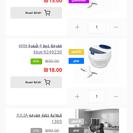
₪15.00
مستحسن
اضافة للسلة
0
مفرمة خيط 4 شفرة elite
الأشهر
blue 9249230
عرض
₪30.00
-40%
₪18.00
اضافة للسلة
0
قطاعة خضار مفرمه JULIA
الأشهر
1305
عرض
₪90.00
-23%