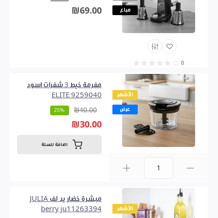
₪69.00
مباع
0
مفرمة خيط 3 شفرات اسود
الأشهر
ELITE 9259040
عرض
₪40.00
-25%
₪30.00
اضافة للسلة
0
مبشرة خضار يد لف JULIA
الأشهر
berry ju11263394