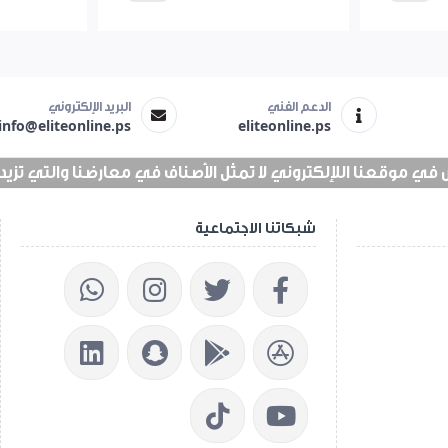
الدعم الفني
البريد الإلكتروني
info@eliteonline.ps
eliteonline.ps
 موقعنا اللإلكتروني لا تمثل الأصناف في معارضنا والتي تزيد عن 25 الف 
شبكاتنا الاجتماعية