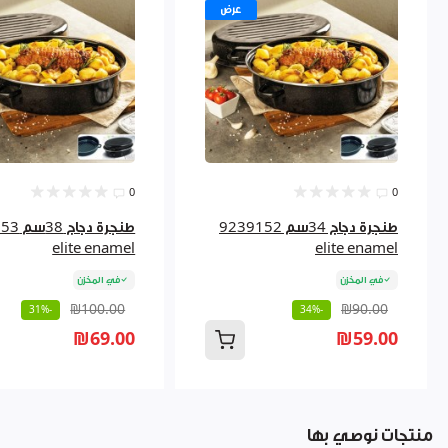
عرض
0
0
طنجرة دجاج 34سم 9239152
طنجرة دج
elite enamel
elite enamel
في المخزن
في المخزن
₪100.00
₪90.00
-31%
-34%
₪69.00
₪59.00
منتجات نوصي بها