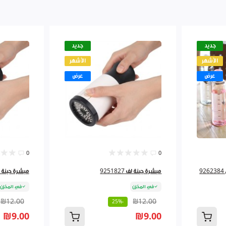
جديد
جديد
الأشهر
الأشهر
عرض
عرض
0
0
مبشرة جبنة لف 9251827
مبشرة جبنة لف 827
في المخزن
في المخزن
₪12.00
₪12.00
-25%
₪9.00
₪9.00