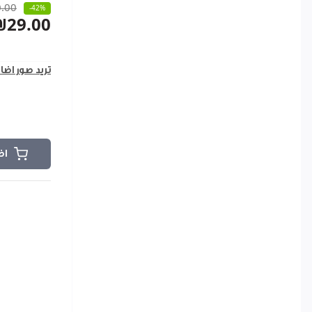
.00
-42%
₪29.00
تريد صور اضا
اض