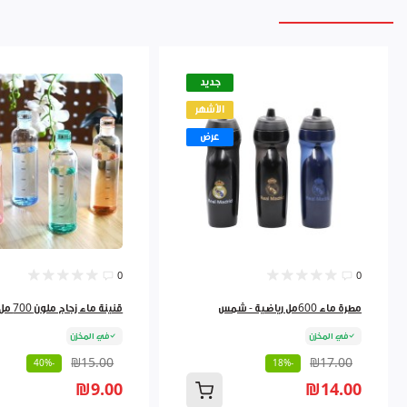
جديد
الأشهر
عرض
0
0
مطرة ماء 600مل رياضية - شمس
قنينة ماء زجاج ملون 700 مل 9262384
في المخزن
في المخزن
₪15.00
₪17.00
-40%
-18%
₪9.00
₪14.00