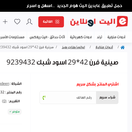
حمل تطبيق عابدين اليت هوم الجديد
اسهل و اسرع
...
القائمة
أدوات منزلية
ترند
ادوات كهربائية
أثاث حدائق - اليت ريلاكس
مستلزمات الأسر
أدوات منزلية
اواني/طناجر طبخ
صينية فرن 42*29 اسود شبك 9239432
صينية فرن 42*29 اسود شبك 9239432
اشتري المنتج بشكل سريع
الشركة :
bdeen
رقم المنتج :
432
شراء سريع
التقييم:
(0)
متوفر