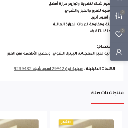
تصميم شبك لتهوية وتوزيع حرارة أفضل
مناسبة للفرن والخبز والشوي
0
لون أسود أنيق
متينة ومقاومة لدرجات الحرارة العالية
سهلة التنظيف
0
الاستخدام:
مثالية لخبز المعجنات، البيتزا، الشوي، وتحضير الأطعمة في الفرن
الكلمات الدليليلة :
صينية فرن 42*29 اسود شبك 9239432
منتجات ذات صلة
الأشهر