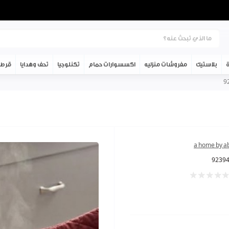
ة
بلاستيك
مفروشات منزليه
اكسسوارات حمام
تكنلوجيا
تحف وهدايا
قرطا
a home by a
9239