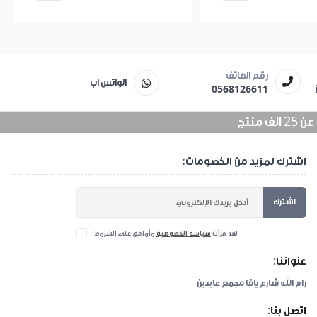
رقم الهاتف
الواتس اب
0568126611
منتج
اشترك لمزيد من الخصومات:
اشترك
لقد قرأت
سياسة الخصوصية
وأوافق على الشروط
عنواننا:
رام الله شارع يافا مجمع عابدين
اتصل بنا: