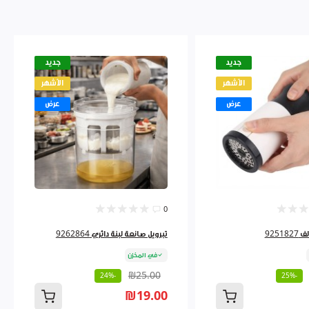
جديد
جديد
الأشهر
الأشهر
عرض
عرض
0
9251
تبرويل صانعة لبنة دائري 9262864
في المخزن
₪25.00
-24%
-25%
₪19.00