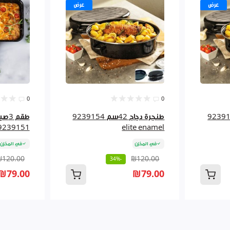
عرض
عرض
0
0
اج 38سم 9239153
طنجرة دجاج 42سم 9239154
طقم
239151 elite enamel
elite enamel
في المخزن
في المخزن
₪120.00
₪120.00
-34%
₪79.00
₪79.00