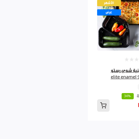
الأشهر
عرض
 3صينية شوي رستو
9
-34%