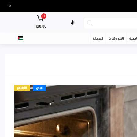
X
0
₪0.00
سية
العروضات
الجملة
عرض
الأشهر