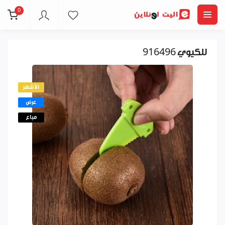
0
للكيوي 916496
الأشهر
عرض
مباع