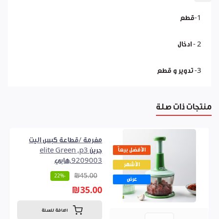
1-قطع
2 - ادخال
3- تدوير و قطع
منتجات ذات صلة
مفرمة /قطاعة كبس اليت
الأفضل بيعاً
جرين elite Green ,p3
9209003,هابي
الأشهر
₪45.00
-22%
عرض
₪35.00
اضافة للسلة