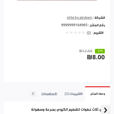
الشركة :
elite by abdeen
رقم المنتج :
9999999164965
التقييم:
(0)
₪12.00
-33%
₪8.00
التقييمات (0)
0
وصف المنتج
الاستفسارات
‹
في ثلاث خطوات لتقطيع الكيوي بسرعة وسهولة