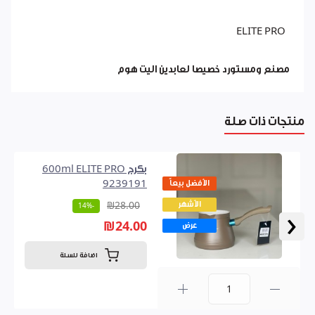
ELITE PRO
مصنع ومستورد خصيصا لعابدين اليت هوم
منتجات ذات صلة
بكرج 600ml ELITE PRO
الأفضل بيعاً
9239191
الأشهر
₪28.00
-14%
‹
₪24.00
عرض
اضافة للسلة
0