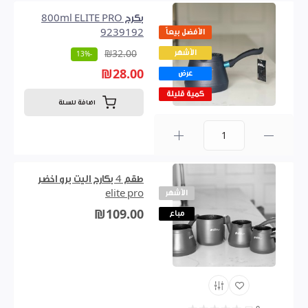
بكرج 800ml ELITE PRO
الأفضل بيعاً
9239192
الأشهر
₪32.00
-13%
₪28.00
عرض
كمية قليلة
اضافة للسلة
0
طقم 4 بكارج اليت برو اخضر
الأشهر
elite pro
₪109.00
مباع