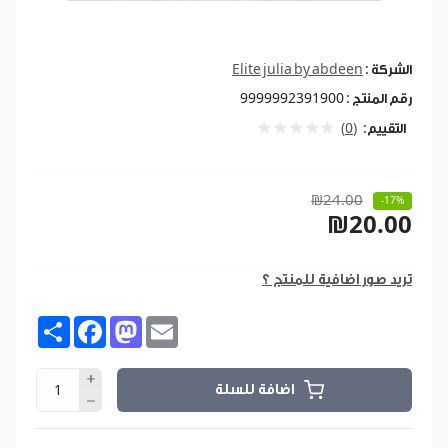
الشركة :
Elite julia by abdeen
رقم المنتج :
9999992391900
التقييم:
(0)
₪24.00
-17%
₪20.00
تريد صور اضافية للمنتج ؟
Share
Facebook
Mastodon
Email
اضافة للسلة