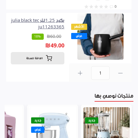
0
بكرج 1.25لتر julia black tec
الأشهر
ju11263365
عرض
₪60.00
-18%
₪49.00
اضافة للسلة
0
منتجات نوصي بها
جديد
جديد
عرض