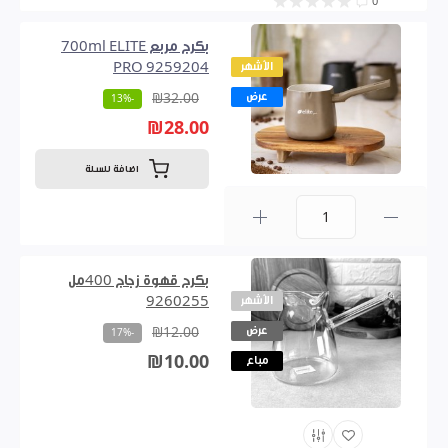
0
بكرج مربع 700ml ELITE
الأشهر
PRO 9259204
عرض
₪32.00
-13%
₪28.00
اضافة للسلة
0
بكرج قهوة زجاج 400مل
الأشهر
9260255
عرض
₪12.00
-17%
₪10.00
مباع