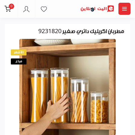
0
مطربان اكريليك دائري صغير 9231820
الأشهر
مباع