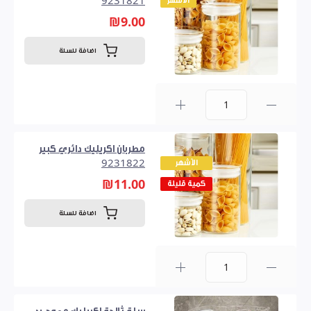
الأشهر
9231821
₪9.00
اضافة للسلة
0
مطربان اكريليك دائري كبير
الأشهر
9231822
₪11.00
كمية قليلة
اضافة للسلة
0