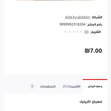
الشركة :
elite by abdeen
رقم المنتج :
9999992318204
التقييم:
(0)
₪7.00
التقييمات (0)
0
وصف المنتج
الاستفسارات
مطربان اكريليك