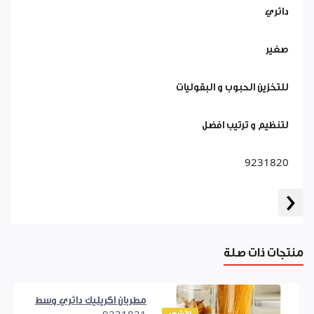
دائري
صغير
للتخزين الحبوب و البقوليات
لتنظيم و ترتيب افضل
9231820
‹
منتجات ذات صلة
مطربان اكريليك دائري وسط