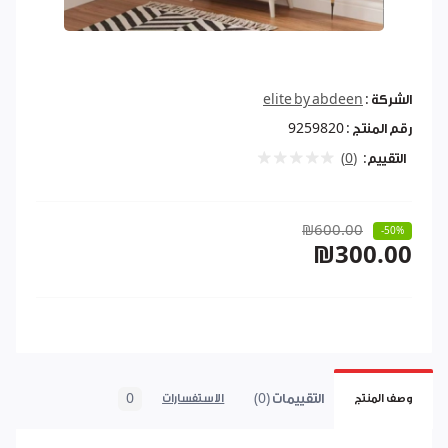
الشركة :
elite by abdeen
رقم المنتج :
9259820
التقييم:
(0)
₪600.00
-50%
₪300.00
التقييمات (0)
0
وصف المنتج
الاستفسارات