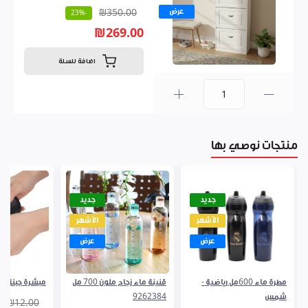
عرض
₪350.00
-23%
₪269.00
اضافة للسلة
0
منتجات نوصي بها
جديد
جديد
الأشهر
الأشهر
عرض
عرض
مطرة ماء 600مل رياضية -
قنينة ماء زجاج ملون 700 مل
مبشرة جبنة لف 251827
شمس
9262384
₪12.00