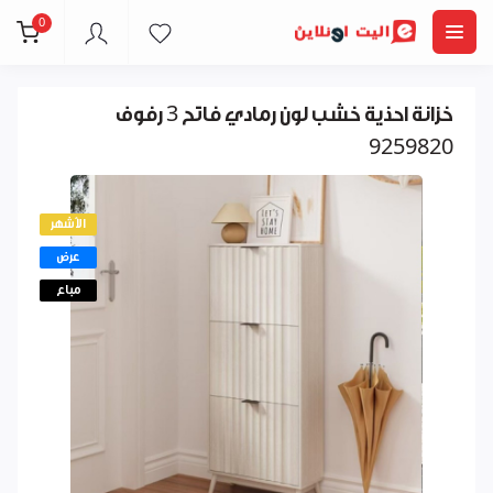
0
خزانة احذية خشب لون رمادي فاتح 3 رفوف
9259820
الأشهر
عرض
مباع