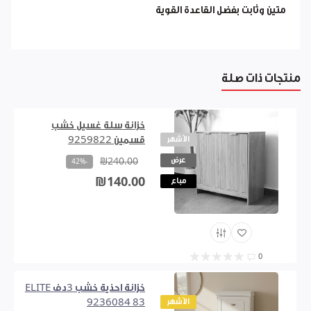
متين وثابت بفضل القاعدة القوية
منتجات ذات صلة
خزانة سلة غسيل خشب
الأشهر
قسمين 9259822
عرض
₪240.00
-42%
₪140.00
مباع
0
خزانة احذية خشب 3دف ELITE
الأشهر
9236084 83