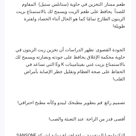
طعم ممتاز: التخزين في حاوية (ستانلس ستيل) المقاوم
للصدأ يحافظ على طعم الزيت ويسمح لك بالاستمتاع بزيت
الزيتون الطازج تمامًا كما هو الحال أثناء الحصاد ولفترة
طويلة!
الجودة القصوى: تظهر الدراسات أن تخزين زيت الزيتون في
حاوية محكمة الإغلاق يحافظ على جودته ونضارته ويسمح لك
بالاستمتاع بزيت غني بفيتامينات K وE التي تساعد في
الحفاظ على صحة العظام وتقليل خطر الإصابة بأمراض
القلب!
تصميم رائع: قم بتطوير مطبخك ليبدو وكأنه مطبخ احترافي!
أقصى قدر من الراحة: عند التعبئة والصب!
التكنولوجيا المتقدمة: براءة اختراع دولية لشركة SANSONE