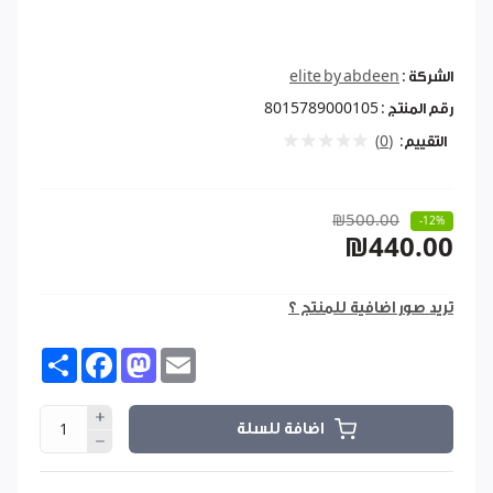
الشركة :
elite by abdeen
رقم المنتج :
8015789000105
التقييم:
(0)
₪500.00
-12%
₪440.00
تريد صور اضافية للمنتج ؟
Share
Facebook
Mastodon
Email
اضافة للسلة