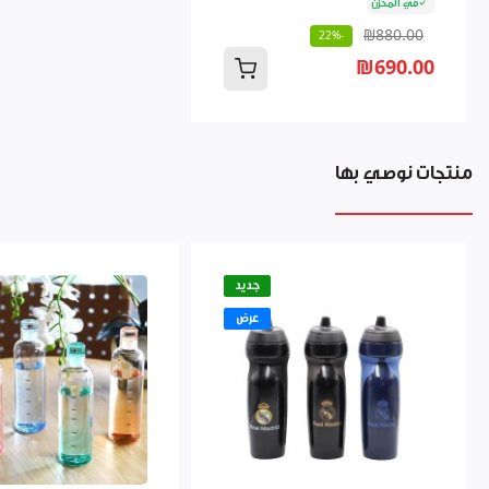
في المخزن
₪880.00
-22%
₪690.00
منتجات نوصي بها
جديد
عرض