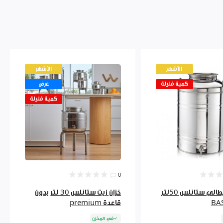
الأشهر
الأشهر
كمية قليلة
عرض
كمية قليلة
0
خزان زيت ايطالي ستانلس 50لتر
خزان زيت ستانلس 30 لتر بدون
BA
قاعدة premium
في المخزن