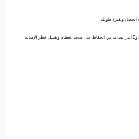
 الحصاد ولفترة طويلة!
الجودة القصوى: تظهر الدراسات أن تخزين زيت الزيتون في حاوية محكمة الإغلاق يحافظ على جودته ونضارته ويسمح لك بالاستمتاع بزيت غني بفيتامينات K وE التي تساعد في الحفاظ على صحة العظام وتقليل خطر الإصابة