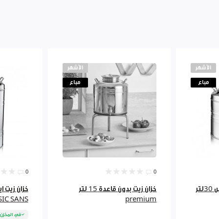
الأشهر
الأشهر
مباع
مباع
0
0
خزان زيت ايطالي ستانلس 30لتر
خزان زيت بدون قاعدة 15 لتر
SIC SANS
premium
في المخزن