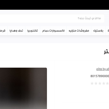
ة
بلاستيك
مفروشات منزليه
اكسسوارات حمام
تكنلوجيا
تحف وهدايا
قرطا
elite by 
8015789000