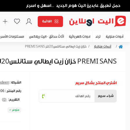
حمل تطبيق عابدين اليت هوم الجديد
اسهل و اسرع
...
القائمة
أدوات منزلية
ترند
ادوات كهربائية
أثاث حدائق - اليت ريلاكس
مستلزمات الأسر
أدوات منزلية
خزان زيت ايطالي ستانلس20لتر PREMI SANS
خزان زيت ايطالي ستانلس20لتر PREMI SANS
اشتري المنتج بشكل سريع
الشركة :
abdeen
رقم المنتج :
006
شراء سريع
التقييم:
(0)
متوفر