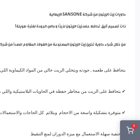
حاويات زيت الزيتون من شركة SANSONE الإيطالية
ذات تصميم أنيق تحافظ على زيت الزيتون لذيذًا وعالي الجودة لفترة طويلة!
من خلال شراء حاوية تخزين زيت الزيتون المصنوعة من الفولاذ المقاوم للصدأ من شركة SANSONE الإيطالية، سوف تستمتع بما يل
بتحافظ على طعمه , جودته وبتخلي الزيت خالي من المواد الكيماوية اللي ب
✔ بتحافظ على الزيت من مخاطر حفظه في الحاويات البلاستيكية واللي م
✔ متوفرة بتشكيلة واسعة من الاحجام وبتلائم كل الحاجات والاستعمالات
0
✔ حنفية سهلة الاستعمال مع ميزة الدوران لمنع التنقيط.