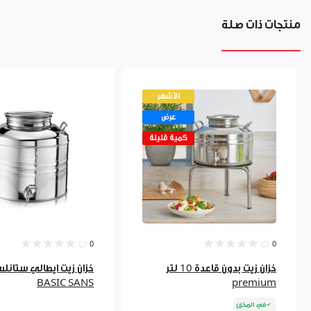
منتجات ذات صلة
الأشهر
عرض
كمية قليلة
0
0
خزان زيت بدون قاعدة 10 لتر
BASIC SANS
premium
في المخزن