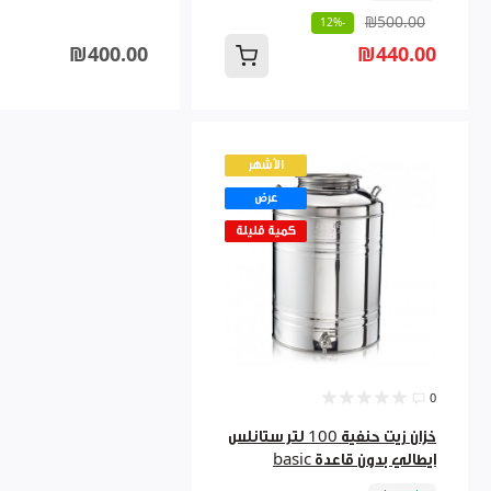
₪500.00
-12%
₪400.00
₪440.00
الأشهر
عرض
كمية قليلة
0
خزان زيت حنفية 100 لتر ستانلس
ايطالي بدون قاعدة basic