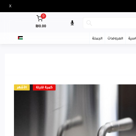
X
0
₪0.00
سية
العروضات
الجملة
كمية قليلة
الأشهر