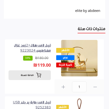
elite by abdeen
منتجات ذات صلة
تيبل لامب هلال+2زوج غزال
الأشهر
مغناطيس 9223024
عرض
₪180.00
-34%
₪119.00
كمية قليلة
اضافة للسلة
0
تيبل لامب طابة يد جلد USB
الأشهر
9252383