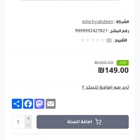
الشركة :
elite by abdeen
رقم المنتج :
9999992427821
التقييم:
(0)
₪200.00
-26%
₪149.00
تريد صور اضافية للمنتج ؟
Share
Facebook
Mastodon
Email
اضافة للسلة