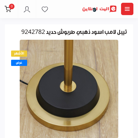
0
تيبل لامب اسود ذهبي طربوش حديد 9242782
الأشهر
عرض