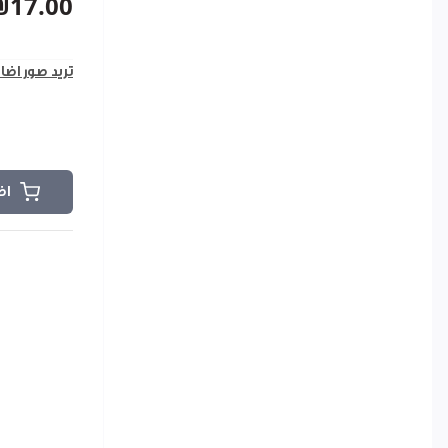
₪17.00
تريد صور اضا
اض