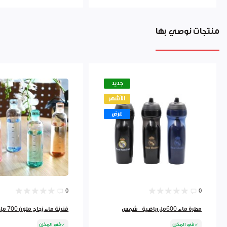
منتجات نوصي بها
جديد
الأشهر
عرض
0
0
مطرة ماء 600مل رياضية - شمس
قنينة ماء زجاج ملون 700 مل 9262384
في المخزن
في المخزن