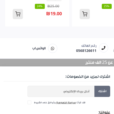
₪25.00
-24%
-25%
₪19.00
رقم الهاتف
الواتس اب
0568126611
منتج
اشترك لمزيد من الخصومات:
اشترك
لقد قرأت
سياسة الخصوصية
وأوافق على الشروط
عنواننا: