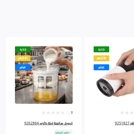
جديد
جديد
الأشهر
الأشهر
عرض
عرض
0
9251
تبرويل صانعة لبنة دائري 9262864
في المخزن