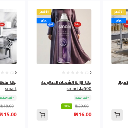
الأشهر
الأشهر
عرض
عرض
0
0
تعمال
بخاخ لازالة الشحنات السكونية
500مل smart
smart
في المخزن
في المخزن
₪18.00
₪20.00
-20%
₪15.00
₪16.00