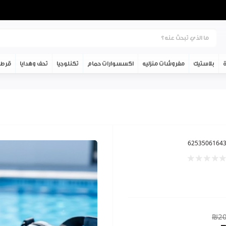
ة
بلاستيك
مفروشات منزليه
اكسسوارات حمام
تكنلوجيا
تحف وهدايا
قرطا
6253506164
₪20