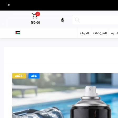
X
0
₪0.00
سية
العروضات
الجملة
عرض
الأشهر