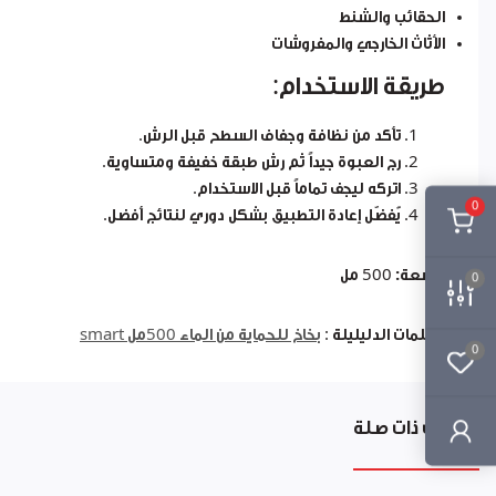
الحقائب والشنط
الأثاث الخارجي والمفروشات
طريقة الاستخدام:
تأكد من نظافة وجفاف السطح قبل الرش.
رج العبوة جيداً ثم رش طبقة خفيفة ومتساوية.
اتركه ليجف تماماً قبل الاستخدام.
0
يُفضّل إعادة التطبيق بشكل دوري لنتائج أفضل.
السعة:
500 مل
0
الكلمات الدليليلة :
بخاخ للحماية من الماء 500مل smart
0
منتجات ذات صلة