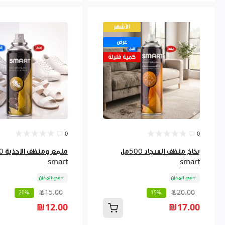
الأشهر
عرض
كمية قليلة
0
0
بخاخ منظف السجاد 500مل
smart
smart
في المخزن
في المخزن
₪15.00
₪20.00
-20%
-15%
₪12.00
₪17.00