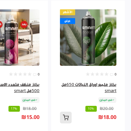
الأشهر
عرض
0
0
بخاخ ملمع اوراق النباتات 650مل
بخاخ منظف متعدد الاس
smart
500مل smart
في المخزن
في المخزن
₪18.00
₪20.00
-17%
-10%
₪15.00
₪18.00