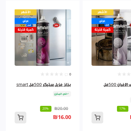
الأشهر
الأشهر
عرض
عرض
كمية قليلة
كمية قليلة
0
بخاخ منظف الافران 500مل
بخاخ مزيل ستيكر 500مل smart
في المخزن
₪20.00
-20%
-17%
₪16.00