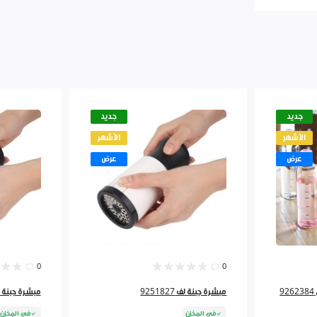
جديد
جديد
الأشهر
الأشهر
عرض
عرض
0
0
مبشرة جبنة لف 9251827
مبشرة جبنة لف 827
في المخزن
في المخزن