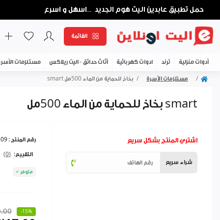
حمل تطبيق عابدين اليت هوم الجديد
اسهل و اسرع
...
القائمة
أدوات منزلية
ترند
ادوات كهربائية
أثاث حدائق - اليت ريلاكس
مستلزمات الأسر
مستلزمات الأسرة
بخاخ للحماية من الماء 500مل smart
بخاخ للحماية من الماء 500مل smart
اشتري المنتج بشكل سريع
رقم المنتج :
309
التقييم:
(0)
شراء سريع
متوفر
.00
-15%