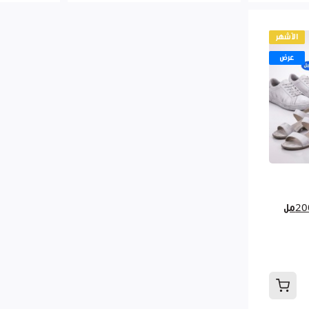
الأشهر
عرض
ملمع ومنظف الاحذية 200مل