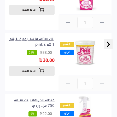
اضافة للسلة
0
‹
بنك ستاف منظف بودرة للبقع
الأشهر
1 كغ pink s
عرض
₪38.00
-21%
₪30.00
اضافة للسلة
0
منظف ​​الحمامات بنك ستاف
الأشهر
750 مل، وردي
عرض
₪22.00
-9%