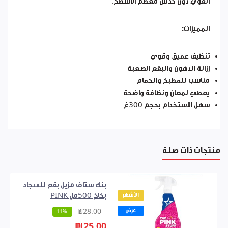
القوي دون خدش معظم الأسطح.
المميزات:
تنظيف عميق وقوي
إزالة الدهون والبقع الصعبة
مناسب للمطبخ والحمام
يعطي لمعان ونظافة واضحة
سهل الاستخدام بحجم 300غ
منتجات ذات صلة
بنك ستاف مزيل بقع للسجاد
الأشهر
بخاخ 500مل PINK
عرض
₪28.00
-11%
₪25.00