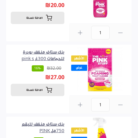
₪20.00
اضافة للسلة
0
بنك ستاف منظف بودرة
الأشهر
للحمامات 300غ pink s
عرض
₪32.00
-16%
₪27.00
اضافة للسلة
0
بنك ستاف منظف للبقع
الأشهر
750مل PINK