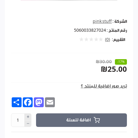
الشركة :
pink stuff
رقم المنتج :
5060033827024
التقييم:
(0)
₪30.00
-17%
₪25.00
تريد صور اضافية للمنتج ؟
Share
Facebook
Mastodon
Email
اضافة للسلة