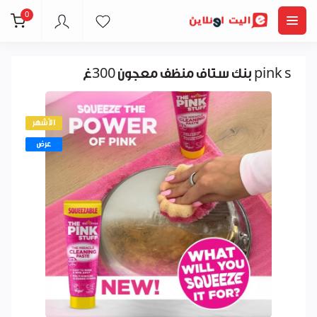
0
بنك ستاف منظف معجون 300غ pink s
الأشهر
عرض