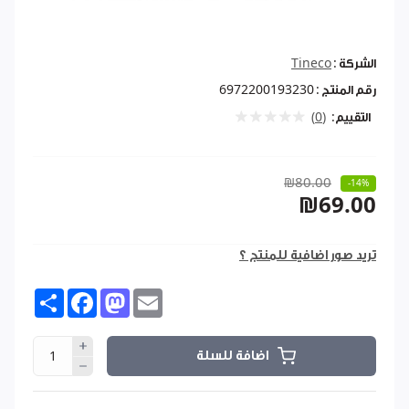
الشركة :
Tineco
رقم المنتج :
6972200193230
التقييم:
(0)
₪80.00
-14%
₪69.00
تريد صور اضافية للمنتج ؟
Share
Facebook
Mastodon
Email
اضافة للسلة