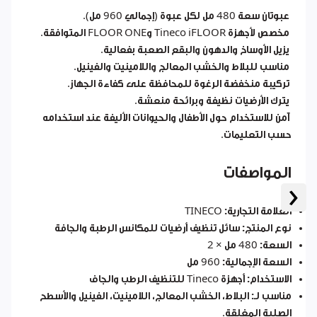
عبوتان سعة 480 مل لكل عبوة (إجمالي 960 مل).
مخصص لأجهزة Tineco iFLOOR وFLOOR ONE المتوافقة.
يزيل الأوساخ والدهون والبقع الصعبة بفعالية.
مناسب للبلاط والخشب المعالج واللامينيت والفينيل.
تركيبة منخفضة الرغوة للمحافظة على كفاءة الجهاز.
يترك الأرضيات نظيفة وبرائحة منعشة.
آمن للاستخدام حول الأطفال والحيوانات الأليفة عند استخدامه
حسب التعليمات.
المواصفات
‹
العلامة التجارية:
TINECO
نوع المنتج:
سائل تنظيف أرضيات للمكانس الرطبة والجافة
السعة:
480 مل × 2
السعة الإجمالية:
960 مل
الاستخدام:
أجهزة Tineco للتنظيف الرطب والجاف
مناسب لـ:
البلاط، الخشب المعالج، اللامينيت، الفينيل والأسطح
الصلبة المغلقة.