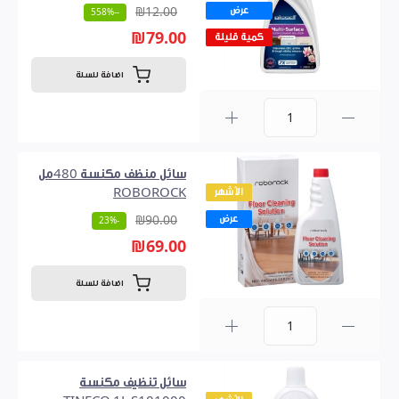
عرض
₪12.00
--558%
₪79.00
كمية قليلة
اضافة للسلة
0
سائل منظف مكنسة 480مل
الأشهر
ROBOROCK
عرض
₪90.00
-23%
₪69.00
اضافة للسلة
0
سائل تنظيف مكنسة