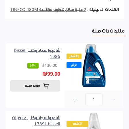
الكلمات الدليليلة :
2 علبة سائل تنظيف مكنسة TINECO 480M
منتجات ذات صلة
شامبوا سجاد وكنب bissell
الأشهر
1086
عرض
₪130.00
-24%
₪99.00
اضافة للسلة
0
شامبوا سجاد وكنب و ارضيات
الأشهر
1789L bissell