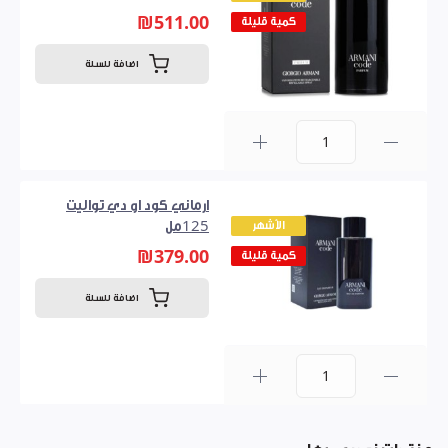
₪511.00
كمية قليلة
اضافة للسلة
0
ارماني كود او دي تواليت
الأشهر
125مل
₪379.00
كمية قليلة
اضافة للسلة
0