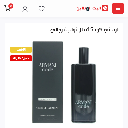
0
ارماني كود 15ملل تواليت رجالي
الأشهر
كمية قليلة