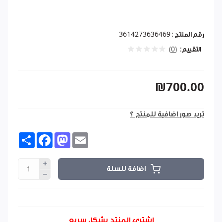
رقم المنتج :
3614273636469
التقييم:
(0)
₪700.00
تريد صور اضافية للمنتج ؟
Share
Facebook
Mastodon
Email
اضافة للسلة
اشتري المنتج بشكل سريع