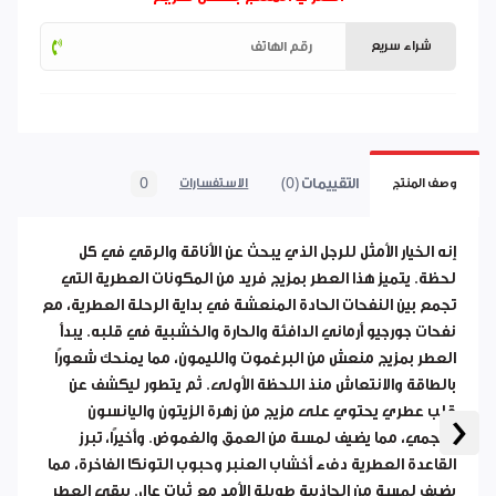
شراء سريع
التقييمات (0)
0
وصف المنتج
الاستفسارات
إنه الخيار الأمثل للرجل الذي يبحث عن الأناقة والرقي في كل
لحظة. يتميز هذا العطر بمزيج فريد من المكونات العطرية التي
تجمع بين النفحات الحادة المنعشة في بداية الرحلة العطرية، مع
نفحات جورجيو أرماني الدافئة والحارة والخشبية في قلبه. يبدأ
العطر بمزيج منعش من البرغموت والليمون، مما يمنحك شعورًا
بالطاقة والانتعاش منذ اللحظة الأولى. ثم يتطور ليكشف عن
‹
قلب عطري يحتوي على مزيج من زهرة الزيتون واليانسون
النجمي، مما يضيف لمسة من العمق والغموض. وأخيرًا، تبرز
القاعدة العطرية دفء أخشاب العنبر وحبوب التونكا الفاخرة، مما
يضيف لمسة من الجاذبية طويلة الأمد مع ثبات عالٍ. يبقى العطر