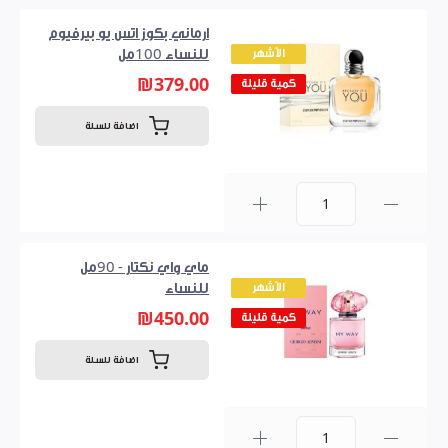
ارماني بكوز اتس يو بيرفيوم
الأشهر
للنساء 100مل
₪379.00
كمية قليلة
اضافة للسلة
0
ماي واي نكتار - 90مل
الأشهر
للنساء
₪450.00
كمية قليلة
اضافة للسلة