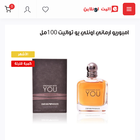
0
امبوريو ارماني اونلي يو تواليت 100مل
الأشهر
كمية قليلة