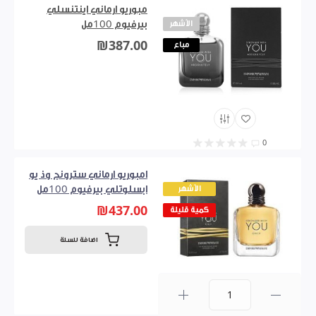
مبوريو ارماني اينتنسلي
الأشهر
بيرفيوم 100مل
₪387.00
مباع
0
امبوريو ارماني سترونج وذ يو
الأشهر
ابسلوتلي بيرفيوم 100مل
₪437.00
كمية قليلة
اضافة للسلة
0