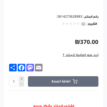
رقم المنتج :
3614273628983:
التقييم:
(0)
₪370.00
تريد صور اضافية للمنتج ؟
Share
Facebook
Mastodon
Email
اضافة للسلة
اشتري المنتج بشكل سريع