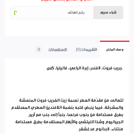
شراء سريع
التقييمات (0)
0
وصف المنتج
الاستفسارات
.جريب فروت، لافندر، إبرة الراعي، فانيليا، كس
تتعالى من مقدّمة العطر نسمة زيت الغريب فروت المنعشة
والمشرقة، فيما ينبض قلبه بنغمة اللافندين العطري المستقدم
بطرق مستدامة من جنوب فرنسا، جنباً إلى جنب مع أريج
الجيرانيوم وشذا الليتشي والأزهار المستقدمة بطرق مستدامة
منتناء، لابدانوم مدغشقر.