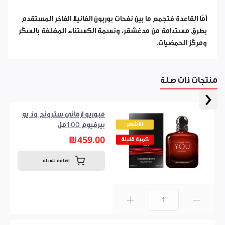
أمّا القاعدة فتجمع ما بين نفحات بوربون الفانيلا الفاخر المستقدم
بطرق مستدامة من مدغشقر، ونسمة الكستناء المغلفة بالسكّر
ومركّز الحمضيات.
منتجات ذات صلة
‹
مبوريو ارماني سترونج وذ يو
الأشهر
بيرفيوم 100مل
₪459.00
كمية قليلة
اضافة للسلة
0