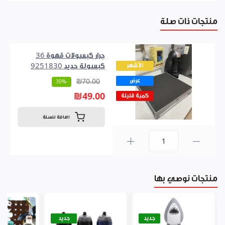
منتجات ذات صلة
جرار كبسولات قهوة 36
الأشهر
كبسولة حديد 9251830
عرض
₪70.00
-30%
₪49.00
كمية قليلة
اضافة للسلة
0
منتجات نوصي بها
جديد
جديد