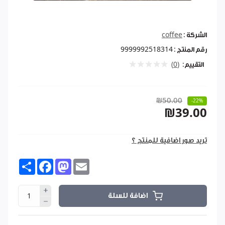
الشركة :
coffee
رقم المنتج :
9999992518314
التقييم:
(0)
₪50.00
-22%
₪39.00
تريد صور اضافية للمنتج ؟
Share
Facebook
Mastodon
Email
اضافة للسلة