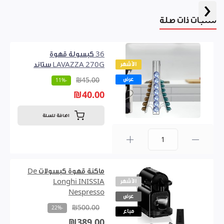
‹
منتجات ذات صلة
36 كبسولة قهوة
الأشهر
LAVAZZA 270G ستاند
عرض
₪45.00
-11%
₪40.00
اضافة للسلة
0
ماكنة قهوة كبسولات De
الأشهر
Longhi INISSIA
Nespresso
عرض
₪500.00
-22%
مباع
₪389.00