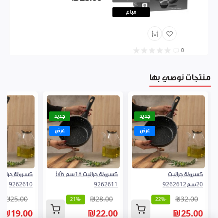
مباع
0
منتجات نوصي بها
جديد
جديد
عرض
عرض
كسرولة جرانيت
كسرولة جرانيت 18سم bf6
20سم9262612
9262611
9262610
₪25.00
₪28.00
₪32.00
-21%
-22%
₪19.00
₪22.00
₪25.00