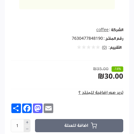
الشركة :
coffee
رقم المنتج :
7630477848190
التقييم:
(0)
₪35.00
-14%
₪30.00
تريد صور اضافية للمنتج ؟
Share
Facebook
Mastodon
Email
اضافة للسلة