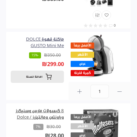
0
ماكنة قهوة DOLCE
الأفضل بيعاً
GUSTO Mini Me
الأشهر
₪350.00
-15%
₪299.00
عرض
كمية قليلة
اضافة للسلة
0
8 كبسولات مارس وسنيكرز
الأفضل بيعاً
وباونتي ومالتيزرز / Dolce
الأشهر
₪30.00
-7%
₪28.00
عرض