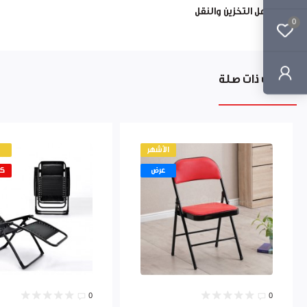
سهل التخزين والنقل
0
منتجات ذات صلة
الأشهر
عرض
كم
0
0