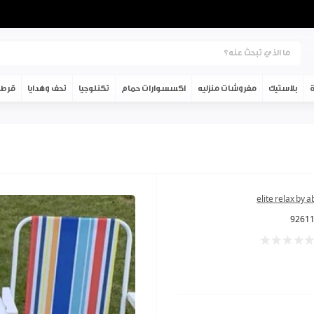
ة
بلاستيك
مفروشات منزليه
اكسسوارات حمام
تكنلوجيا
تحف وهدايا
قرطا
elite relax by 
9261