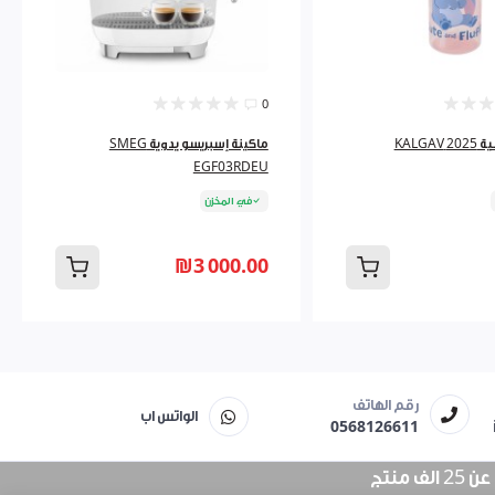
0
شنطة مدرسية 2025 KALGAV
ماكينة إسبريسو يدوية SMEG
EGF03RDEU
في المخزن
₪3 000.00
رقم الهاتف
الواتس اب
0568126611
منتج