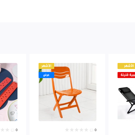
الأشهر
الأشهر
ية قليلة
عرض
0
0