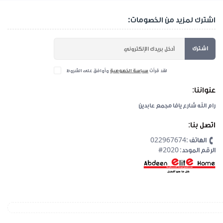
اشترك لمزيد من الخصومات:
اشترك
لقد قرأت
سياسة الخصوصية
وأوافق على الشروط
عنواننا:
رام الله شارع يافا مجمع عابدين
اتصل بنا:
الهاتف :022967674
#2020 :الرقم الموحد