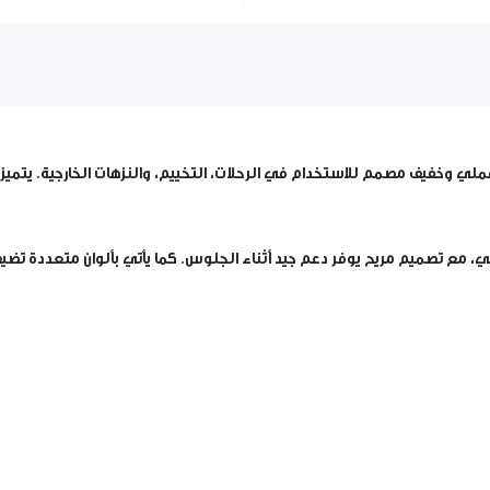
 وخفيف مصمم للاستخدام في الرحلات، التخييم، والنزهات الخارجية. يتميز ب
مع تصميم مريح يوفر دعم جيد أثناء الجلوس. كما يأتي بألوان متعددة تضيف