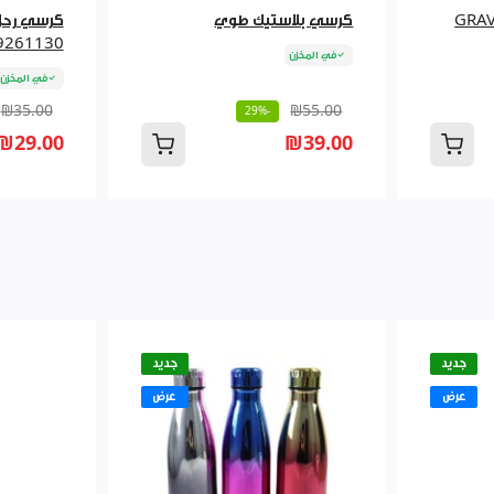
كرسي بلاستيك طوي
كرسي رحل 
9261130
في المخزن
في المخزن
₪35.00
₪55.00
-29%
₪29.00
₪39.00
جديد
جديد
عرض
عرض