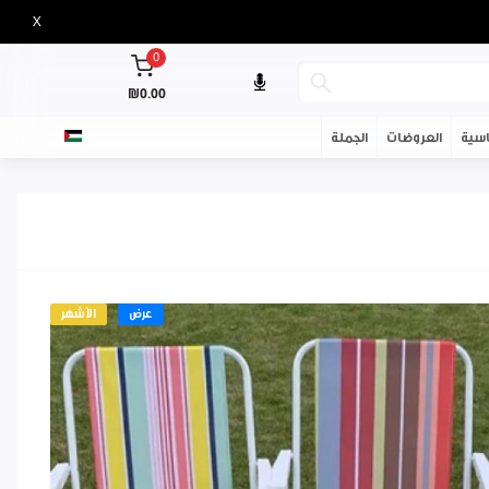
X
0
₪0.00
سية
العروضات
الجملة
عرض
الأشهر