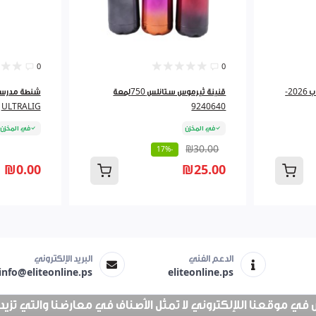
0
0
مطرة ماء ستانلس رأس دبدوب 2026-
قنينة ثيرموس ستانلس 750لمعة
ULTRALIG
9240640
في المخزن
في المخزن
₪30.00
-17%
₪0.00
₪25.00
الدعم الفني
البريد الإلكتروني
info@eliteonline.ps
eliteonline.ps
 موقعنا اللإلكتروني لا تمثل الأصناف في معارضنا والتي تزيد عن 25 الف 