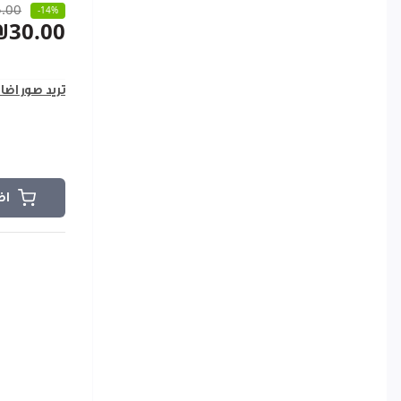
.00
-14%
₪30.00
تريد صور اضا
اض