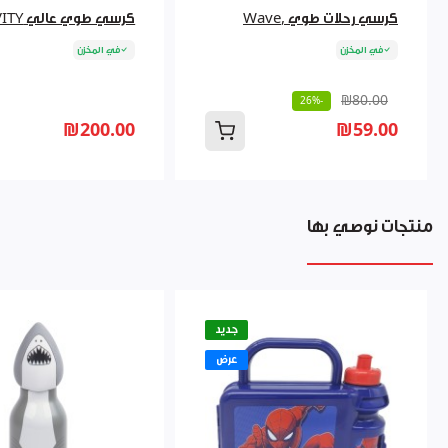
كرسي رحلات طوي ,Wave
كرسي طوي عالي GRAVITY
في المخزن
في المخزن
₪80.00
-26%
₪200.00
₪59.00
منتجات نوصي بها
جديد
عرض