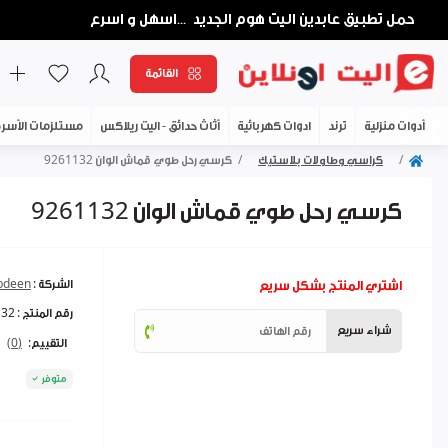
حمل تطبيق عابدين اليت هوم الجديد
اسهل و اسرع
...
القائمة
أدوات منزلية
ترند
ادوات كهربائية
أثاث حدائق - اليت ريلاكس
مستلزمات الأسر
كراسي وطاولات بلاستيك
كرسي رحل طوي قماش الوان 9261132
كرسي رحل طوي قماش الوان 9261132
اشتري المنتج بشكل سريع
الشركة :
abdeen
رقم المنتج :
132
شراء سريع
التقييم:
(0)
متوفر