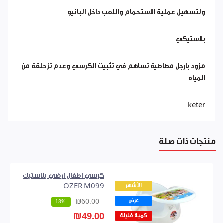
ولتسهيل عملية الاستحمام واللعب داخل البانيو
بلاستيكي
مزود بارجل مطاطية تساهم في تثبيت الكرسي وعدم تزحلقة من
المياه
keter
منتجات ذات صلة
كرسي اطفال ارضي بلاستيك
الأشهر
OZER M099
عرض
₪60.00
-18%
₪49.00
كمية قليلة