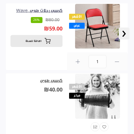
كرسي رحلات طوي ,Wave
الأشهر
₪80.00
-26%
عرض
‹
₪59.00
اضافة للسلة
0
كرسي طوي
الأشهر
₪40.00
مباع