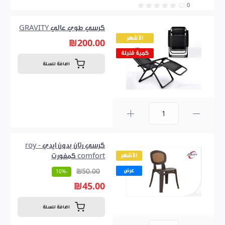
0
كرسي طوي عالي GRAVITY
الأشهر
₪200.00
كمية قليلة
اضافة للسلة
0
كرسي رتان بدون ايدي - roy
الأشهر
comfort كمفورت
عرض
₪50.00
-10%
₪45.00
اضافة للسلة