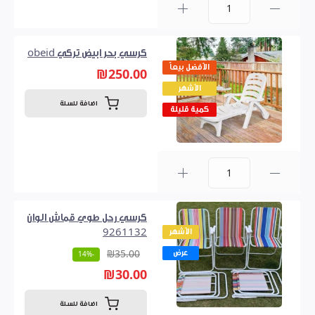
0
كرسي بحر ابيض تركي obeid
الأفضل بيعاً
₪250.00
الأشهر
اضافة للسلة
كمية قليلة
0
كرسي رحل طوي قماش الوان
الأشهر
9261132
عرض
₪35.00
-14%
₪30.00
اضافة للسلة