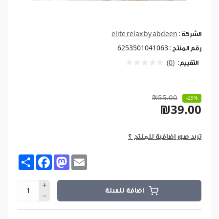
الشركة :
elite relax by abdeen
رقم المنتج :
6253501041063
التقييم:
(0)
₪55.00
-29%
₪39.00
تريد صور اضافية للمنتج ؟
Share
Facebook
Mastodon
Email
اضافة للسلة