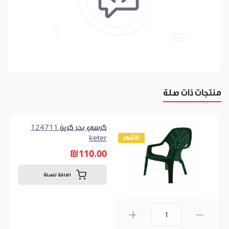
منتجات ذات صلة
كرسي بحر كرين 124711
الأشهر
keter
₪110.00
اضافة للسلة
0