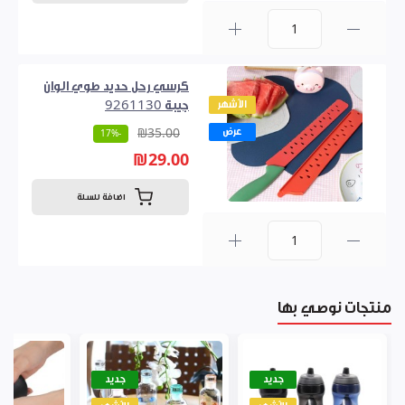
0
كرسي رحل حديد طوي الوان
الأشهر
جيبة 9261130
عرض
₪35.00
-17%
₪29.00
اضافة للسلة
0
منتجات نوصي بها
جديد
جديد