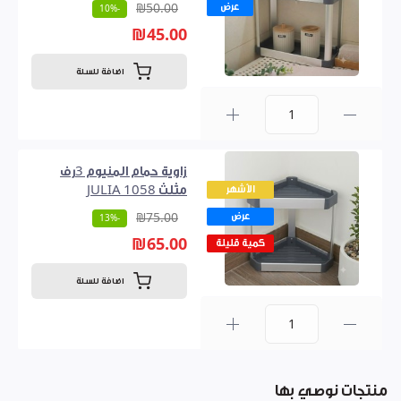
عرض
₪50.00
-10%
₪45.00
اضافة للسلة
0
زاوية حمام المنيوم 3رف
الأشهر
مثلث JULIA 1058
عرض
₪75.00
-13%
₪65.00
كمية قليلة
اضافة للسلة
0
منتجات نوصي بها