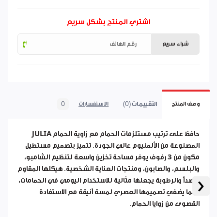
اشتري المنتج بشكل سريع
شراء سريع
التقييمات (0)
0
وصف المنتج
الاستفسارات
حافظ على ترتيب مستلزمات الحمام مع
زاوية الحمام JULIA
المصنوعة من الألمنيوم عالي الجودة. تتميز بتصميم مستطيل
مكون من
3 رفوف
يوفر مساحة تخزين واسعة لتنظيم الشامبو،
والبلسم، والصابون، ومنتجات العناية الشخصية. هيكلها المقاوم
‹
للصدأ والرطوبة يجعلها مثالية للاستخدام اليومي في الحمامات،
بينما يضفي تصميمها العصري لمسة أنيقة مع الاستفادة
القصوى من زوايا الحمام.