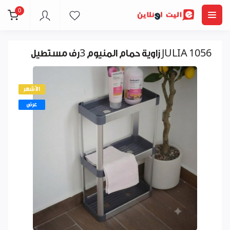
0
زاوية حمام المنيوم 3رف مستطيل JULIA 1056
الأشهر
عرض