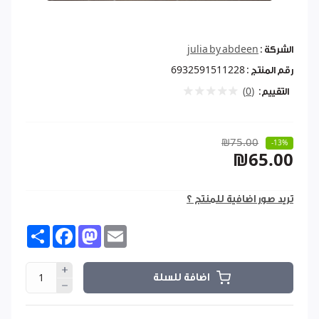
الشركة :
julia by abdeen
رقم المنتج :
6932591511228
التقييم:
(0)
₪75.00
-13%
₪65.00
تريد صور اضافية للمنتج ؟
Share
Facebook
Mastodon
Email
اضافة للسلة