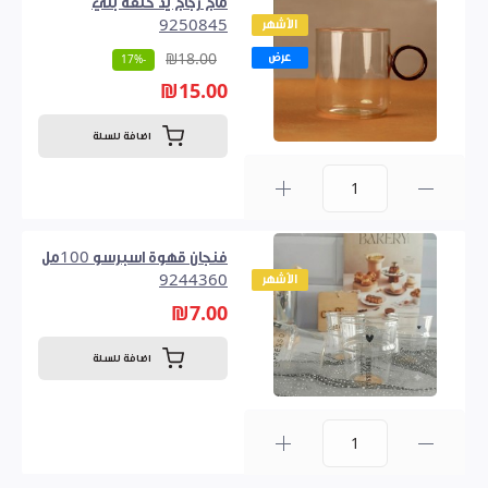
ماج زجاج يد حلقة بني
الأشهر
9250845
عرض
₪18.00
-17%
₪15.00
اضافة للسلة
0
فنجان قهوة اسبرسو 100مل
الأشهر
9244360
₪7.00
اضافة للسلة
0