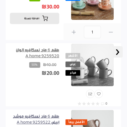
₪30.00
اضافة للسلة
0
‹
طقم 6 ماج نسكافيه الوان
الأشهر
9259520 A home
عرض
₪40.00
-50%
₪20.00
مباع
0
طقم 6 ماج نسكافيه موشح
الأفضل بيعاً
ابيض 9259522 A home