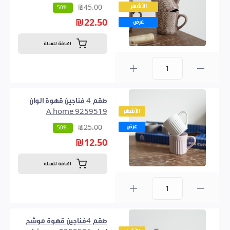
الأشهر
₪45.00
-50%
₪22.50
عرض
اضافة للسلة
0
طقم 4 فناجين قهوة الوان
الأشهر
9259519 A home
عرض
₪25.00
-50%
₪12.50
اضافة للسلة
0
طقم 4فناجين قهوة موشح