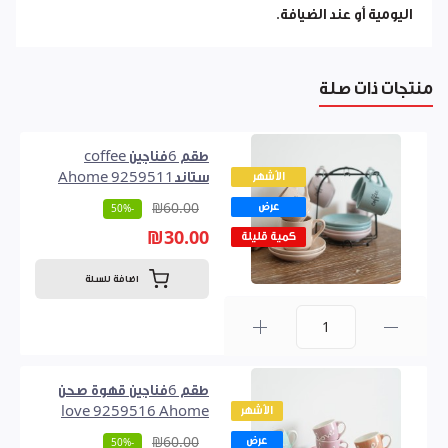
اليومية أو عند الضيافة.
منتجات ذات صلة
طقم 6فناجين coffee
الأشهر
ستاند9259511 Ahome
عرض
₪60.00
-50%
₪30.00
كمية قليلة
اضافة للسلة
0
طقم 6فناجين قهوة صحن
الأشهر
love 9259516 Ahome
عرض
₪60.00
-50%