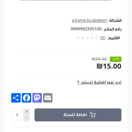
الشركة :
a home by abdeen
رقم المنتج :
9999992595100
التقييم:
(0)
₪35.00
-57%
₪15.00
تريد صور اضافية للمنتج ؟
Share
Facebook
Mastodon
Email
اضافة للسلة