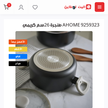
0
طنجرة 26سم كريمي AHOME 9259323
الأفضل بيعاً
الأشهر
عرض
مباع