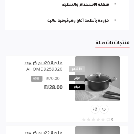
•
سهلة الاستخدام والتنظيف
•
مزودة بأنظمة أمان وموثوقية عالية
منتجات ذات صلة
طنجرة 20سم كريمي
الأشهر
AHOME 9259320
عرض
₪70.00
-60%
₪28.00
مباع
0
طنجرة 22سم كريمي