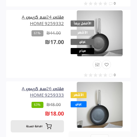
0
مقلى 24سم كريمي A
الأفضل بيعاً
HOME 9259332
الأشهر
₪44.00
-61%
₪17.00
عرض
مباع
0
مقلى 26سم كريمي A
الأشهر
HOME 9259333
عرض
₪48.00
-63%
₪18.00
اضافة للسلة