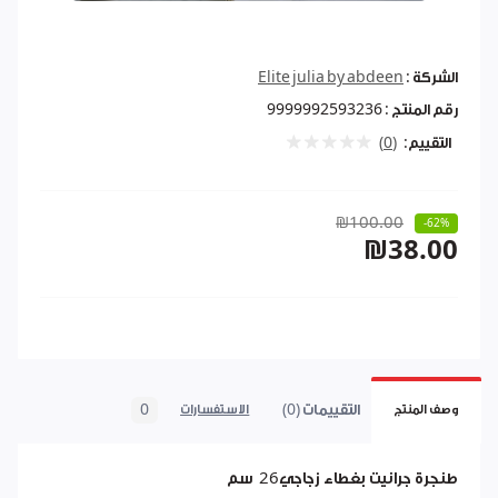
الشركة :
Elite julia by abdeen
رقم المنتج :
9999992593236
التقييم:
(0)
₪100.00
-62%
₪38.00
التقييمات (0)
0
وصف المنتج
الاستفسارات
طنجرة جرانيت بغطاء زجاجي26 سم