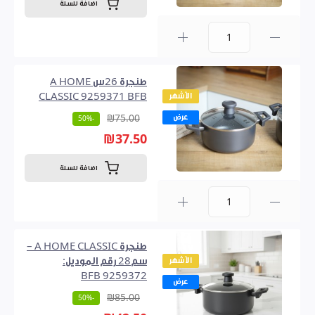
اضافة للسلة
0
طنجرة 26س A HOME
الأشهر
CLASSIC 9259371 BFB
عرض
₪75.00
-50%
₪37.50
اضافة للسلة
0
طنجرة A HOME CLASSIC –
الأشهر
سم28 رقم الموديل:
9259372 BFB
عرض
₪85.00
-50%