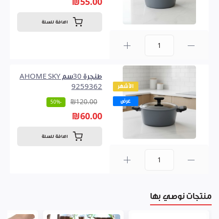
₪55.00
اضافة للسلة
0
طنجرة 30سم AHOME SKY
الأشهر
9259362
عرض
₪120.00
-50%
₪60.00
اضافة للسلة
0
منتجات نوصي بها