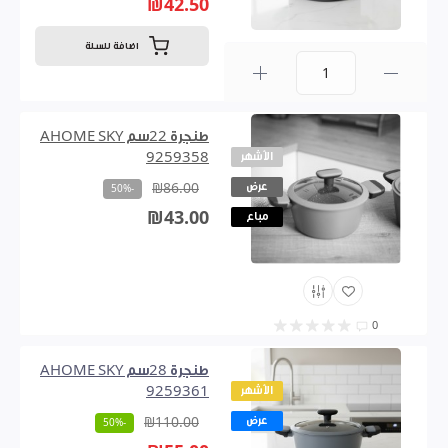
₪42.50
اضافة للسلة
0
طنجرة 22سم AHOME SKY
الأشهر
9259358
عرض
₪86.00
-50%
₪43.00
مباع
0
طنجرة 28سم AHOME SKY
الأشهر
9259361
عرض
₪110.00
-50%