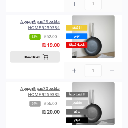
0
مقلى 28سم كريمي A
الأشهر
HOME 9259334
عرض
₪52.00
-63%
₪19.00
كمية قليلة
اضافة للسلة
0
مقلى 30سم كريمي A
الأفضل بيعاً
HOME 9259335
الأشهر
₪56.00
-64%
₪20.00
عرض
مباع