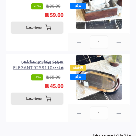
عرض
₪80.00
-26%
₪59.00
اضافة للسلة
0
صينية بيضاوي ستانلس
الأشهر
هنديELEGANT 9258110
عرض
₪65.00
-31%
₪45.00
اضافة للسلة
0
منتجات نوصي بها