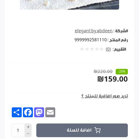
الشركة :
elegant by abdeen
رقم المنتج :
9999992581110
التقييم:
(0)
₪220.00
-28%
₪159.00
تريد صور اضافية للمنتج ؟
Share
Facebook
Mastodon
Email
اضافة للسلة