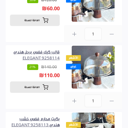
₪120.00
-50%
₪60.00
اضافة للسلة
0
قالب كيك فضي برجل هندي
الأشهر
ELEGANT 9258114
عرض
₪140.00
-21%
₪110.00
اضافة للسلة
0
بكيت محارم فضي خشب
الأشهر
هندي ELEGANT 9258113