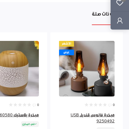
منتجات ذات صلة
الأشهر
عرض
0
0
مبخرة فانوس قنديل USB
مبخرة بلاستيك usb 9260580
9250492
في المخزن