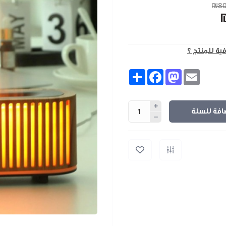
₪80
فية للمنتج ؟
Share
Facebook
Mastodon
Email
افة للسلة