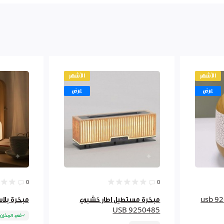
الأشهر
الأشهر
عرض
عرض
0
0
مبخرة مستطيل اطار خشبي
مبخرة بلاستيك 81
USB 9250485
في المخزن