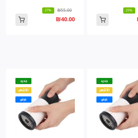
₪55.00
-27%
-25%
₪40.00
جديد
جديد
الأشهر
الأشهر
عرض
عرض