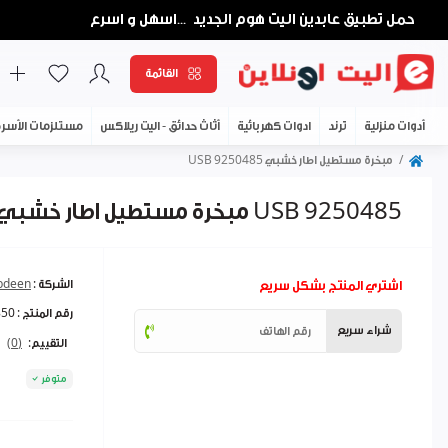
حمل تطبيق عابدين اليت هوم الجديد
اسهل و اسرع
...
القائمة
أدوات منزلية
ترند
ادوات كهربائية
أثاث حدائق - اليت ريلاكس
مستلزمات الأسر
مبخرة مستطيل اطار خشبي USB 9250485
مبخرة مستطيل اطار خشبي USB 9250485
اشتري المنتج بشكل سريع
الشركة :
abdeen
رقم المنتج :
850
شراء سريع
التقييم:
(0)
متوفر