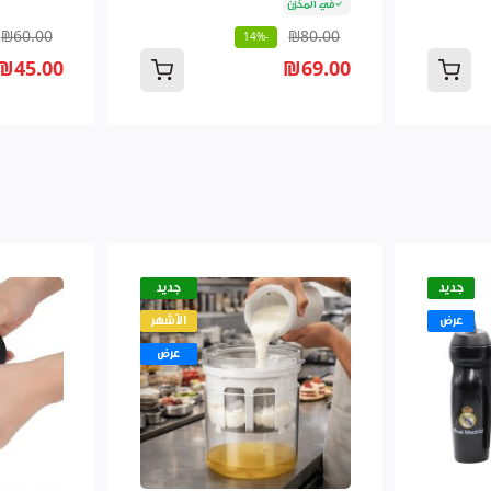
في المخزن
₪60.00
₪80.00
-14%
₪45.00
₪69.00
جديد
جديد
عرض
الأشهر
عرض