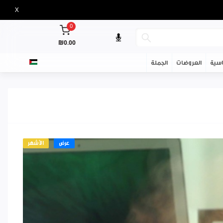
X
0
₪0.00
سية
العروضات
الجملة
عرض
الأشهر