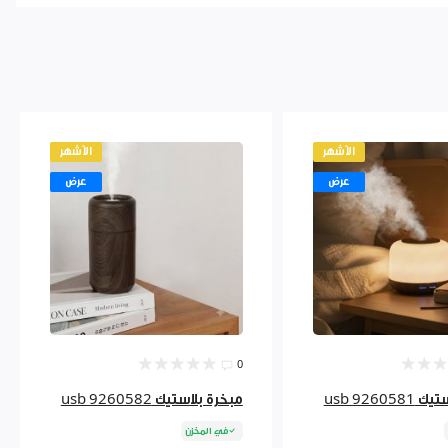
الأشهر
الأشهر
عرض
عرض
0
usb 92605
مبخرة بلاستيك usb 9260582
في المخزن