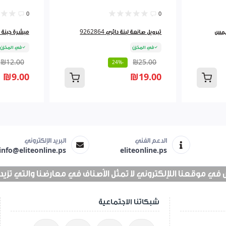
0
0
تبرويل صانعة لبنة دائري 9262864
مبشرة جبنة لف 827
في المخزن
في المخزن
₪12.00
₪25.00
-24%
₪9.00
₪19.00
الدعم الفني
البريد الإلكتروني
info@eliteonline.ps
eliteonline.ps
 موقعنا اللإلكتروني لا تمثل الأصناف في معارضنا والتي تزيد عن 25 الف 
شبكاتنا الاجتماعية