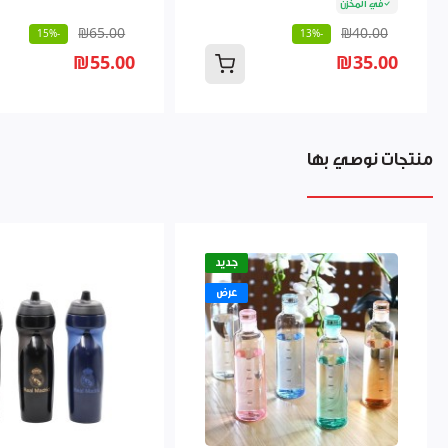
في المخزن
₪65.00
₪40.00
-15%
-13%
₪55.00
₪35.00
منتجات نوصي بها
جديد
عرض