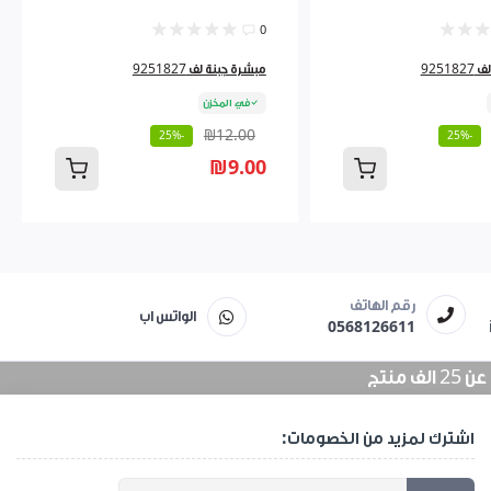
0
9251
مبشرة جبنة لف 9251827
في المخزن
₪12.00
-25%
-25%
₪9.00
رقم الهاتف
الواتس اب
0568126611
منتج
اشترك لمزيد من الخصومات: