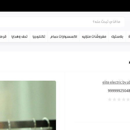
ة
بلاستيك
مفروشات منزليه
اكسسوارات حمام
تكنلوجيا
تحف وهدايا
قرطا
elite electric by 
9999992504