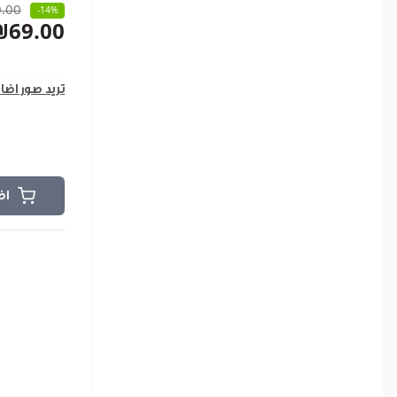
.00
-14%
₪69.00
تريد صور اضا
اض