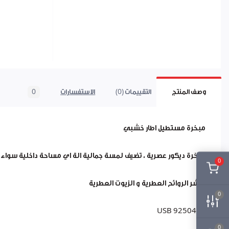
وصف المنتج
التقييمات (0)
الاستفسارات
0
مبخرة مستطيل اطار خشبي
مبخرة ديكور عصرية ، تضيف لمسة جمالية الة اي مساحة داخلية سواء ا
0
لنشر الروائح العطرية و الزيوت العطرية
0
USB 9250485
0