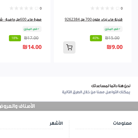
0
0
قنينة ماء زجاج ملون 700 مل 9262384
مطرة ماء 600مل رياضية - شمس
في المخزن
في المخزن
₪17.00
₪15.00
-18%
-40%
₪14.00
₪9.00
نحن هنا دائما لمساعدتك
يمكنك التواصل معنا من خلال الطرق التالية
الأصناف والعروض في
معلومات
الأشهر