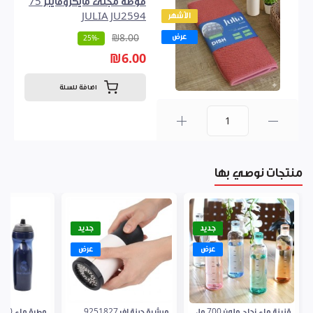
فوطة مجلى مايكروفايبر 75
الأشهر
JULIA JU2594
عرض
₪8.00
-25%
₪6.00
اضافة للسلة
0
منتجات نوصي بها
جديد
جديد
عرض
عرض
قنينة ماء زجاج ملون 700 مل
مبشرة جبنة لف 9251827