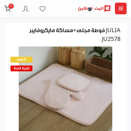
0
فوطة مجلى+مساكة مايكروفايبر JULIA
JU2578
الأشهر
كمية قليلة