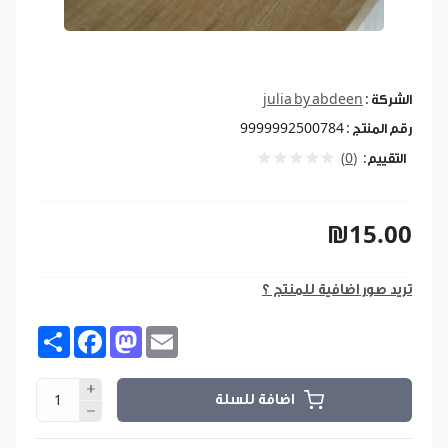
الشركة :
julia by abdeen
رقم المنتج :
9999992500784
التقييم:
(0)
₪15.00
تريد صور اضافية للمنتج ؟
Share
Facebook
Mastodon
Email
اضافة للسلة