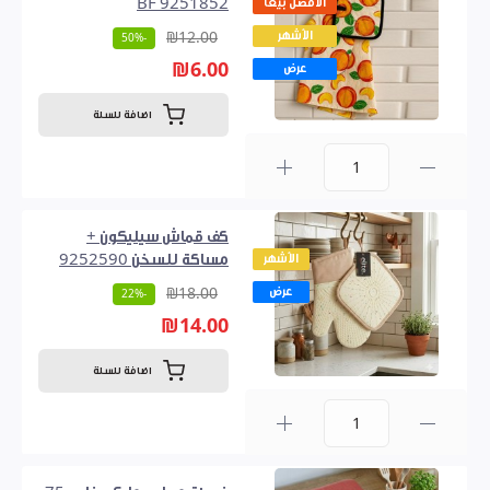
الأفضل بيعاً
9251852 BF
الأشهر
₪12.00
-50%
₪6.00
عرض
اضافة للسلة
0
كف قماش سيليكون +
الأشهر
مساكة للسخن 9252590
عرض
₪18.00
-22%
₪14.00
اضافة للسلة
0