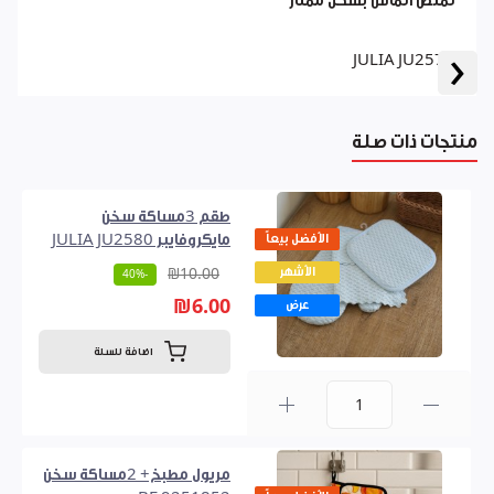
تمتص الماس بشكل ممتاز
‹
JULIA JU2578
منتجات ذات صلة
طقم 3مساكة سخن
الأفضل بيعاً
مايكروفايبر JULIA JU2580
الأشهر
₪10.00
-40%
₪6.00
عرض
اضافة للسلة
0
مريول مطبخ+ 2مساكة سخن