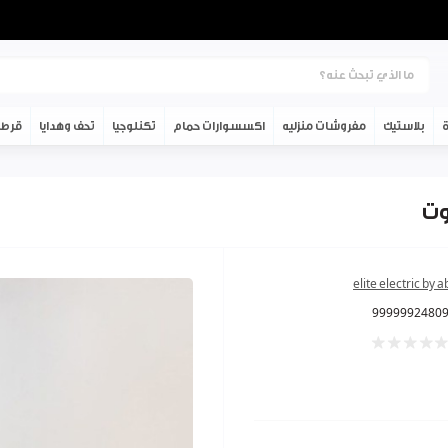
ة
بلاستيك
مفروشات منزليه
اكسسوارات حمام
تكنلوجيا
تحف وهدايا
قرطا
elite electric by 
9999992480