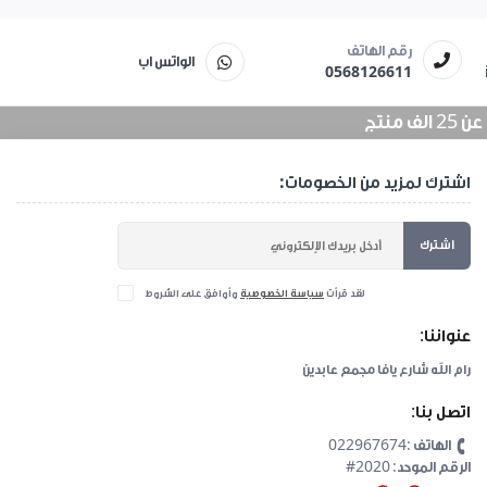
رقم الهاتف
الواتس اب
0568126611
منتج
اشترك لمزيد من الخصومات:
اشترك
لقد قرأت
سياسة الخصوصية
وأوافق على الشروط
عنواننا:
رام الله شارع يافا مجمع عابدين
اتصل بنا:
الهاتف :022967674
#2020 :الرقم الموحد