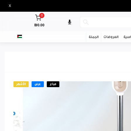
X
0
₪0.00
سية
العروضات
الجملة
مباع
عرض
الأشهر