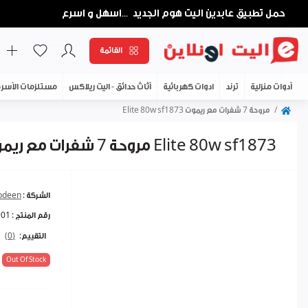
حمل تطبيق عابدين اليت هوم الجديد
اسهل و اسرع
...
القائمة
أدوات منزلية
ترند
ادوات كهربائية
أثاث حدائق - اليت ريلاكس
مستلزمات الأسر
مروحة 7 شفرات مع ريموت Elite 80w sf1873
مروحة 7 شفرات مع ريموت Elite 80w sf1873
الشركة :
abdeen
رقم المنتج :
901
التقييم:
(0)
Out Of Stock