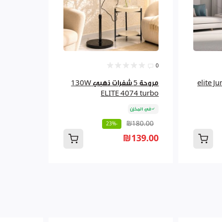
0
 جونيور elite Junior
مروحة 5 شفرات ذهبي 130W
ELITE 4074 turbo
في المخزن
₪180.00
-23%
₪139.00