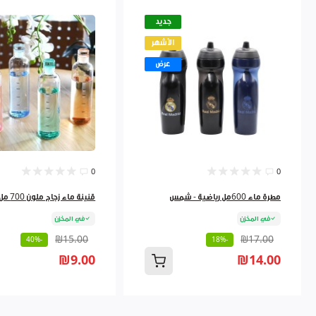
جديد
الأشهر
عرض
0
0
مطرة ماء 600مل رياضية - شمس
قنينة ماء زجاج ملون 700 مل 9262384
في المخزن
في المخزن
₪15.00
₪17.00
-40%
-18%
₪9.00
₪14.00