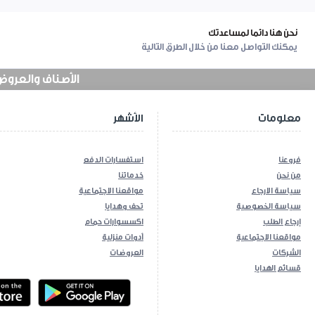
نحن هنا دائما لمساعدتك
يمكنك التواصل معنا من خلال الطرق التالية
الأصناف والعروض في
معلومات
الأشهر
فروعنا
استفسارات الدفع
من نحن
خدماتنا
سياسة الارجاع
مواقعنا الاجتماعية
سياسة الخصوصية
تحف وهدايا
إرجاع الطلب
اكسسوارات حمام
مواقعنا الاجتماعية
أدوات منزلية
الشركات
العروضات
قسائم الهدايا
ios App
Android App