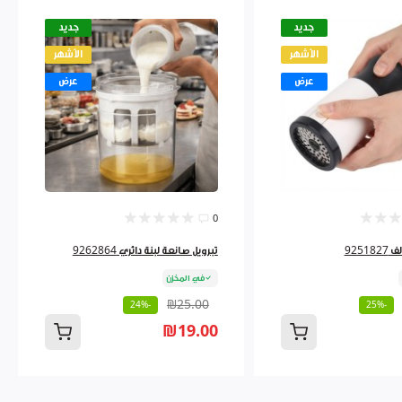
جديد
جديد
الأشهر
الأشهر
عرض
عرض
0
9251
تبرويل صانعة لبنة دائري 9262864
في المخزن
₪25.00
-24%
-25%
₪19.00