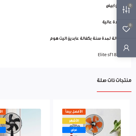
لون ابيض
0
جودة عالية
0
كفالة لمدة سنة بكفالة عابدين اليت هوم
Elite sf1873
منتجات ذات صلة
الأفضل بيعاً
ال
الأشهر
عرض