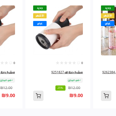
جديد
جديد
الأشهر
الأشهر
عرض
عرض
0
0
مبشرة جبنة لف 9251827
مبشرة جبنة لف 827
في المخزن
في المخزن
₪12.00
₪12.00
-25%
₪9.00
₪9.00