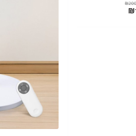
₪200
₪