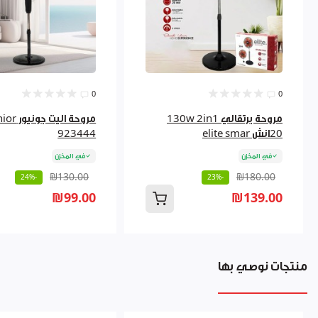
0
0
مروحة برتقالي 130w 2in1
مروحة اليت
20انش elite smar
923444
في المخزن
في المخزن
₪130.00
₪180.00
-24%
-23%
₪99.00
₪139.00
منتجات نوصي بها